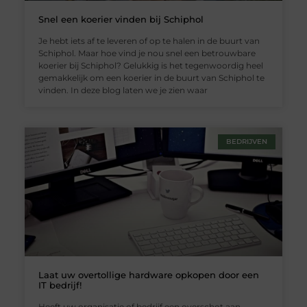
Snel een koerier vinden bij Schiphol
Je hebt iets af te leveren of op te halen in de buurt van
Schiphol. Maar hoe vind je nou snel een betrouwbare
koerier bij Schiphol? Gelukkig is het tegenwoordig heel
gemakkelijk om een koerier in de buurt van Schiphol te
vinden. In deze blog laten we je zien waar
BEDRIJVEN
Laat uw overtollige hardware opkopen door een
IT bedrijf!
Heeft uw organisatie of bedrijf een overschot aan