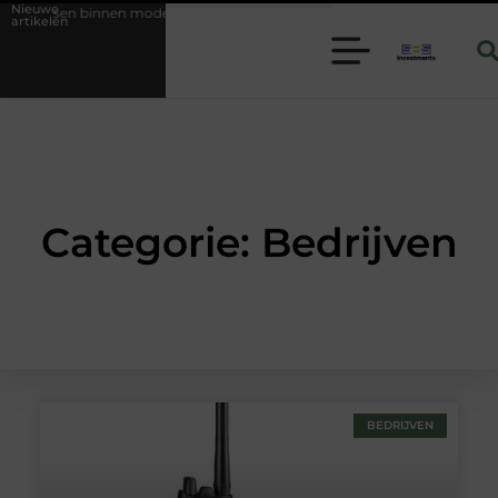
Nieuwe
rne folie techniek
Financiële voorsprong voor jouw mkb-bedrijf me
artikelen
Categorie: Bedrijven
BEDRIJVEN