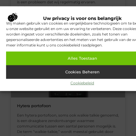
is een probleem dat wij regelmatig ervaren.
Professionele elektriciens staan ​​voor u klaar, ongeacht
de oorzaak of reden. Zij zullen er alles aan doen om u zo
Uw privacy is voor ons belangrijk
snel mogelijk te helpen. Die groep elektriciens kan in
Wij maken gebruik van cookies en vergelijkbare technologieën om te b
steden over de hele wereld
u onze website gebruikt en om uw ervaring te verbeteren. Deze cooki
worden ingezet voor verschillende doeleinden, zoals het tonen van
gepersonaliseerde advertenties en het meten van het gebruik van de we
meer informatie kunt u ons cookiebeleid raadplegen.
BEDRIJVEN
Alles Toestaan
Cookies Beheren
Cookiebeleid
Hytera portofoon
Een hytera portofoon, soms ook walkie talkie genoemd,
is een draagbare zendontvanger waarmee
communicatie tussen een aantal personen mogelijk is.
De term “walkie-talkie,” wordt meestal gebruikt door