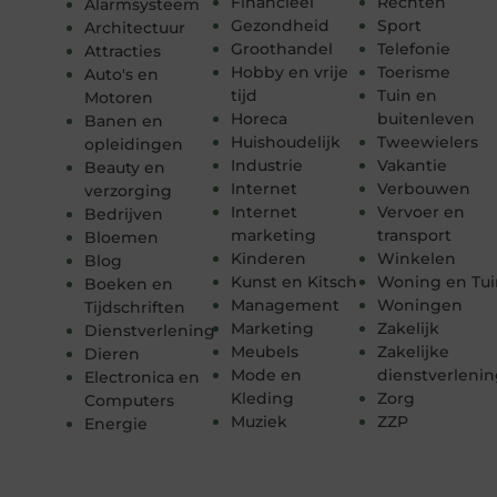
Financieel
Rechten
Alarmsysteem
Gezondheid
Sport
Architectuur
Groothandel
Telefonie
Attracties
Hobby en vrije
Toerisme
Auto's en
tijd
Tuin en
Motoren
Horeca
buitenleven
Banen en
Huishoudelijk
Tweewielers
opleidingen
Industrie
Vakantie
Beauty en
Internet
Verbouwen
verzorging
Internet
Vervoer en
Bedrijven
marketing
transport
Bloemen
Kinderen
Winkelen
Blog
Kunst en Kitsch
Woning en Tui
Boeken en
Management
Woningen
Tijdschriften
Marketing
Zakelijk
Dienstverlening
Meubels
Zakelijke
Dieren
Mode en
dienstverleni
Electronica en
Kleding
Zorg
Computers
Muziek
ZZP
Energie