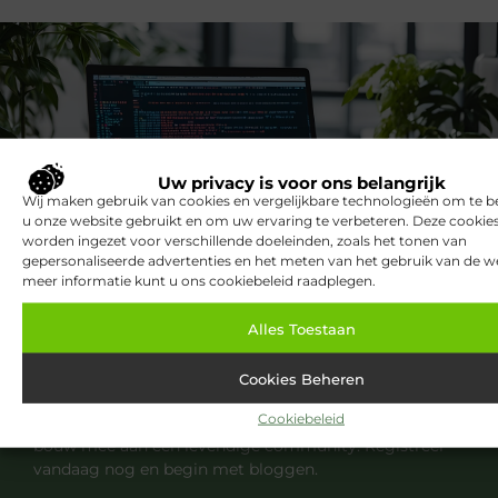
Uw privacy is voor ons belangrijk
Wij maken gebruik van cookies en vergelijkbare technologieën om te b
u onze website gebruikt en om uw ervaring te verbeteren. Deze cooki
worden ingezet voor verschillende doeleinden, zoals het tonen van
gepersonaliseerde advertenties en het meten van het gebruik van de we
meer informatie kunt u ons cookiebeleid raadplegen.
Registreer nu en word deel van ons
platform!
Alles Toestaan
Ben jij een gepassioneerde schrijver of een
Cookies Beheren
nieuwsgierige lezer? Sluit je aan bij ons blogplatform
Cookiebeleid
en deel jouw verhalen, ontdek inspirerende blogs en
bouw mee aan een levendige community. Registreer
vandaag nog en begin met bloggen.