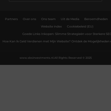
Partners
Over ons
Ons team
Uit de Media
Beroemdheden
Website index
Cookiebeleid (EU)
Goede Links Inkopen: Slimme Strategieën voor Sterkere SE
Hoe Kan Ik Geld Verdienen met Mijn Website? Ontdek de Mogelijkheden 
www.sbsinvestments.nl.
All Rights Reserved © 2025