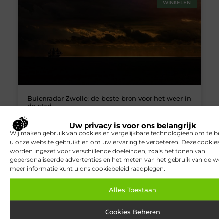
WINKELEN
Buienradar Zwolle: de beste bron voor het weer in
de stad
Het weer in Zwolle kan erg veranderlijk zijn. Wil je op de
Uw privacy is voor ons belangrijk
hoogte blijven van de wisselende
Wij maken gebruik van cookies en vergelijkbare technologieën om te b
weersomstandigheden? Dan is buienradar Zwolle een
u onze website gebruikt en om uw ervaring te verbeteren. Deze cooki
uitstekende bron. Buienradar biedt verschillende
worden ingezet voor verschillende doeleinden, zoals het tonen van
waarschuwingen en informatie over het weer in Zwolle.
gepersonaliseerde advertenties en het meten van het gebruik van de we
Op deze manier kun je je voorbereiden op
meer informatie kunt u ons cookiebeleid raadplegen.
omstandigheden zoals warm weer, regen, sneeuw
Alles Toestaan
WINKELEN
Cookies Beheren