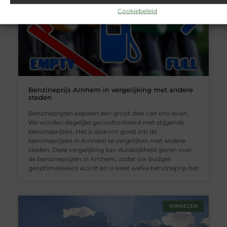
Cookiebeleid
Benzineprijs Arnhem in vergelijking met andere
steden
Benzineprijzen bepalen een groot deel van ons leven.
We worden dagelijks geconfronteerd met stijgende
benzineprijzen. Het is daarom goed om de
benzineprijzen in Arnhem te vergelijken met andere
steden. Deze vergelijking kan duidelijkheid geven over
de benzineprijzen in Arnhem, zodat uw budget
geoptimaliseerd wordt en u weet welke benzineprijs het
WINKELEN