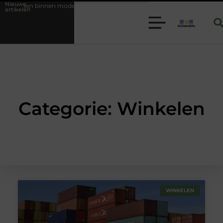
Nieuwe
e folie techniek
Financiële voorsprong voor jouw mkb-bedrijf met e
artikelen
Categorie: Winkelen
WINKELEN