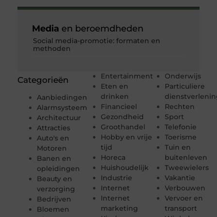
Media
en beroemdheden
Social media-promotie: formaten en
methoden
Entertainment
Onderwijs
Categorieën
Eten en
Particuliere
drinken
dienstverleni
Aanbiedingen
Financieel
Rechten
Alarmsysteem
Gezondheid
Sport
Architectuur
Groothandel
Telefonie
Attracties
Hobby en vrije
Toerisme
Auto's en
tijd
Tuin en
Motoren
Horeca
buitenleven
Banen en
Huishoudelijk
Tweewielers
opleidingen
Industrie
Vakantie
Beauty en
Internet
Verbouwen
verzorging
Internet
Vervoer en
Bedrijven
marketing
transport
Bloemen