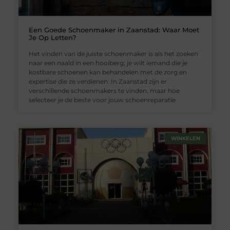
Een Goede Schoenmaker in Zaanstad: Waar Moet
Je Op Letten?
Het vinden van de juiste schoenmaker is als het zoeken
naar een naald in een hooiberg; je wilt iemand die je
kostbare schoenen kan behandelen met de zorg en
expertise die ze verdienen. In Zaanstad zijn er
verschillende schoenmakers te vinden, maar hoe
selecteer je de beste voor jouw schoenreparatie
WINKELEN