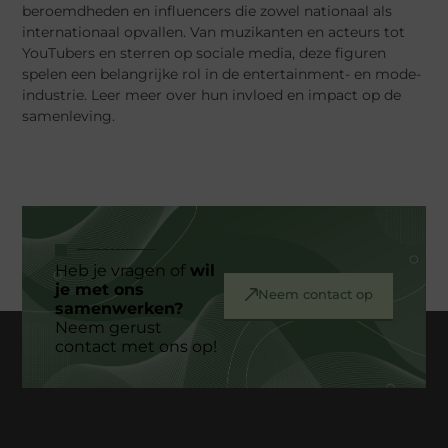
beroemdheden en influencers die zowel nationaal als
internationaal opvallen. Van muzikanten en acteurs tot
YouTubers en sterren op sociale media, deze figuren
spelen een belangrijke rol in de entertainment- en mode-
industrie. Leer meer over hun invloed en impact op de
samenleving.
Heb je vragen of
wil
je met ons
Neem contact op
samenwerken?
Neem gerust
contact met ons op!