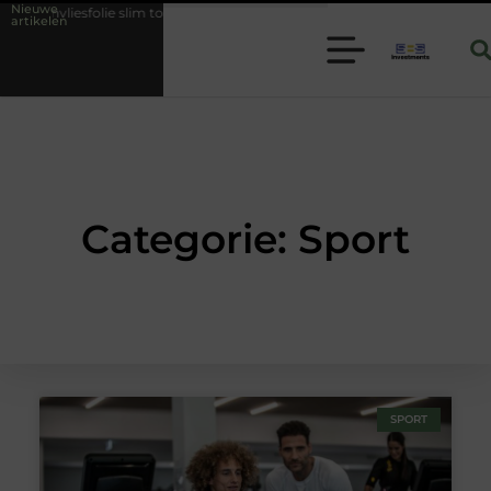
Nieuwe
iesfolie slim toepassen binnen moderne folie techniek
Financiële voo
artikelen
Categorie: Sport
SPORT