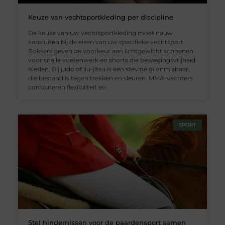
Keuze van vechtsportkleding per discipline
De keuze van uw vechtsportkleding moet nauw
aansluiten bij de eisen van uw specifieke vechtsport.
Boksers geven de voorkeur aan lichtgewicht schoenen
voor snelle voetenwerk en shorts die bewegingsvrijheid
bieden. Bij judo of jiu-jitsu is een stevige gi onmisbaar,
die bestand is tegen trekken en sleuren. MMA-vechters
combineren flexibiliteit en
SPORT
Stel hindernissen voor de paardensport samen