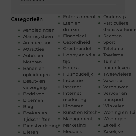
Entertainment
Onderwijs
Categorieën
Eten en
Particuliere
drinken
dienstverleni
Aanbiedingen
Financieel
Rechten
Alarmsysteem
Gezondheid
Sport
Architectuur
Groothandel
Telefonie
Attracties
Hobby en vrije
Toerisme
Auto's en
tijd
Tuin en
Motoren
Horeca
buitenleven
Banen en
Huishoudelijk
Tweewielers
opleidingen
Industrie
Vakantie
Beauty en
Internet
Verbouwen
verzorging
Internet
Vervoer en
Bedrijven
marketing
transport
Bloemen
Kinderen
Winkelen
Blog
Kunst en Kitsch
Woning en Tui
Boeken en
Management
Woningen
Tijdschriften
Marketing
Zakelijk
Dienstverlening
Meubels
Zakelijke
Dieren