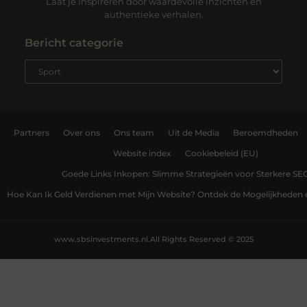
Laat je inspireren door waardevolle inzichten en
authentieke verhalen.
Bericht categorie
Partners
Over ons
Ons team
Uit de Media
Beroemdheden
Website index
Cookiebeleid (EU)
Goede Links Inkopen: Slimme Strategieën voor Sterkere SE
Hoe Kan Ik Geld Verdienen met Mijn Website? Ontdek de Mogelijkheden 
www.sbsinvestments.nl.
All Rights Reserved © 2025