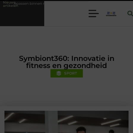
Nieuwe
 moderne folie techniek
Financiële voorsprong voor jouw mkb-bedrij
artikelen
Symbiont360: Innovatie in
fitness en gezondheid
SPORT