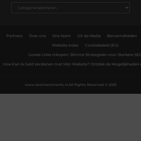
Partners
Over ons
Ons team
Uit de Media
Beroemdheden
Website index
Cookiebeleid (EU)
Goede Links Inkopen: Slimme Strategieën voor Sterkere SE
Hoe Kan Ik Geld Verdienen met Mijn Website? Ontdek de Mogelijkheden 
www.sbsinvestments.nl.
All Rights Reserved © 2025