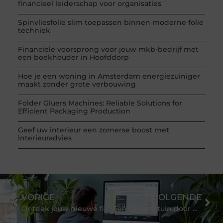
financieel leiderschap voor organisaties
Spinvliesfolie slim toepassen binnen moderne folie
techniek
Financiële voorsprong voor jouw mkb-bedrijf met
een boekhouder in Hoofddorp
Hoe je een woning in Amsterdam energiezuiniger
maakt zonder grote verbouwing
Folder Gluers Machines: Reliable Solutions for
Efficient Packaging Production
Geef uw interieur een zomerse boost met
interieuradvies
VORIGE
VOLGENDE
Ontdek jouw nieuwe fitnessroutine in Ede
Een groene tuin door een tuinarchitect nabij Den Bosch