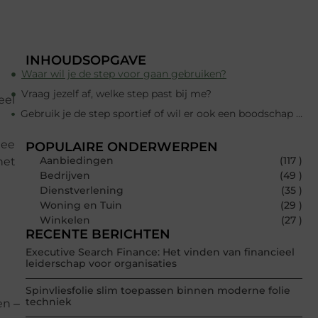
INHOUDSOPGAVE
Waar wil je de step voor gaan gebruiken?
Vraag jezelf af, welke step past bij me?
eel
Gebruik je de step sportief of wil er ook een boodschap mee kunnen doen?
mee
POPULAIRE ONDERWERPEN
Aanbiedingen
(117 )
het
Bedrijven
(49 )
Dienstverlening
(35 )
Woning en Tuin
(29 )
Winkelen
(27 )
RECENTE BERICHTEN
Executive Search Finance: Het vinden van financieel
leiderschap voor organisaties
Spinvliesfolie slim toepassen binnen moderne folie
techniek
en ‒