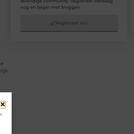
levendige community. Registreer vandaag
nog en begin met bloggen.
Registreer nu!
te
lijk
el
best
en
ps