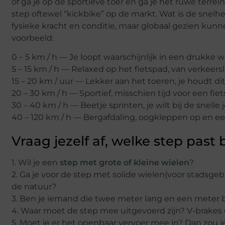
of ga je op de sportieve toer en ga je het ruwe terre
step oftewel “kickbike” op de markt. Wat is de snelhe
fysieke kracht en conditie, maar globaal gezien kun
voorbeeld:
0 – 5 km / h — Je loopt waarschijnlijk in een drukke 
5 – 15 km / h — Relaxed op het fietspad, van verkeersl
15 – 20 km / uur — Lekker aan het toeren, je houdt dit
20 – 30 km / h — Sportief, misschien tijd voor een fie
30 – 40 km / h — Beetje sprinten, je wilt bij de snelle
40 – 120 km / h — Bergafdaling, oogkleppen op en e
Vraag jezelf af, welke step past 
1. Wil je een
step met grote of kleine wielen
?
2. Ga je voor de step met solide wielen(voor stadsge
de natuur?
3. Ben je iemand die twee meter lang en een meter bre
4. Waar moet de step mee uitgevoerd zijn? V-brakes
5. Moet je er het openbaar vervoer mee in? Dan zo