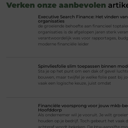
Verken onze aanbevolen
artik
Executive Search Finance: Het vinden van 
organisaties
de groeiende behoefte aan financieel toptale
organisaties is de afgelopen jaren sterk ver
verantwoordelijk was voor rapportages, budge
moderne financiële leider
Spinvliesfolie slim toepassen binnen mod
Sta je op het punt om een dak of gevel lucht
bouwen, maar twijfel je welke folie past bij jo
vaak een logische keuze, juist omdat
Financiële voorsprong voor jouw mkb-bed
Hoofddorp
Als ondernemer wil je vooruit. Je wilt groei
houden op je bedrijf. Toch gebeurt het vaak d
achteraf wordt bekeken. De btw-aangifte mo