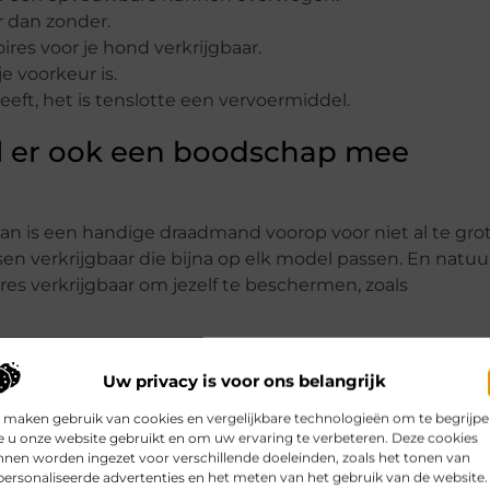
r dan zonder.
ires voor je hond verkrijgbaar.
e voorkeur is.
eft, het is tenslotte een vervoermiddel.
wil er ook een boodschap mee
an is een handige draadmand voorop voor niet al te gro
ssen verkrijgbaar die bijna op elk model passen. En natuur
res verkrijgbaar om jezelf te beschermen, zoals
e prestaties, minder trillingen dus beter comfort, nade
t ook op de juiste hoogte van de voetenplank ‒ wat het 
Uw privacy is voor ons belangrijk
k hoe makkelijker je jezelf vooruit trapt. Conclusie: voor
 maken gebruik van cookies en vergelijkbare technologieën om te begrijp
eit en duurzaamheid, ga dan naar onze
webshop voor ste
 u onze website gebruikt en om uw ervaring te verbeteren. Deze cookies
nen worden ingezet voor verschillende doeleinden, zoals het tonen van
ersonaliseerde advertenties en het meten van het gebruik van de website.