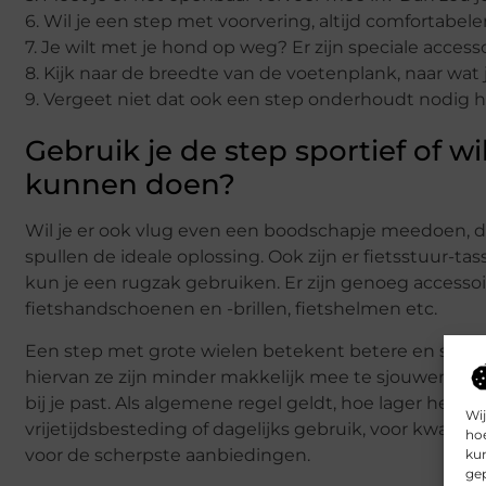
6. Wil je een step met voorvering, altijd comfortabele
7. Je wilt met je hond op weg? Er zijn speciale accesso
8. Kijk naar de breedte van de voetenplank, naar wat j
9. Vergeet niet dat ook een step onderhoudt nodig he
Gebruik je de step sportief of 
kunnen doen?
Wil je er ook vlug even een boodschapje meedoen, d
spullen de ideale oplossing. Ook zijn er fietsstuur-ta
kun je een rugzak gebruiken. Er zijn genoeg accessoi
fietshandschoenen en -brillen, fietshelmen etc.
Een step met grote wielen betekent betere en sneller
hiervan ze zijn minder makkelijk mee te sjouwen. Le
bij je past. Als algemene regel geldt, hoe lager het de
Wij
vrijetijdsbesteding of dagelijks gebruik, voor kwalit
hoe
voor de scherpste aanbiedingen.
kun
gep