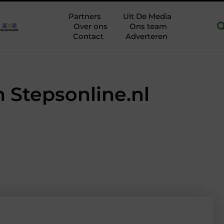
 in Hoofddorp
Hoe je een woning in Amsterdam energiezuinige
Partners
Uit De Media
Over ons
Ons team
Contact
Adverteren
 Stepsonline.nl