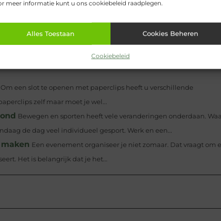
r meer informatie kunt u ons cookiebeleid raadplegen.
Alles Toestaan
Cookies Beheren
Pinterest
LinkedIn
Email
Cookiebeleid
Om een slot te openen met paperclips heeft u verschillende
perclips zelf maar moet je wel...
hond
Bewegen en sporten heeft vele veranderingen onderdaan. Waa
ndaag de dag veel individueel gesport. Werk en een...
e maken
Een evenement organiseer je niet zomaar. Dat vraagt om 
rt. Het is belangrijk dat je het...