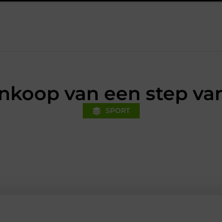
Financiële voorsprong voor jouw mkb-bedrijf met een boekhouder
ankoop van een step van
SPORT