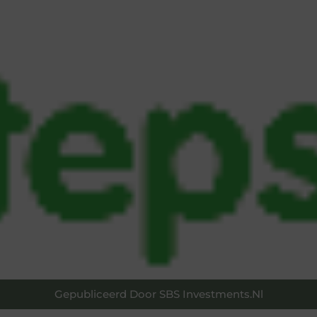
Gepubliceerd Door SBS Investments.nl