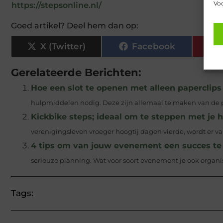
Voo
https://stepsonline.nl/
Goed artikel? Deel hem dan op:
X (Twitter)
Facebook
Gerelateerde Berichten:
Hoe een slot te openen met alleen paperclips
hulpmiddelen nodig. Deze zijn allemaal te maken van de pa
Kickbike steps; ideaal om te steppen met je 
verenigingsleven vroeger hoogtij dagen vierde, wordt er va
4 tips om van jouw evenement een succes t
serieuze planning. Wat voor soort evenement je ook organisee
Tags: