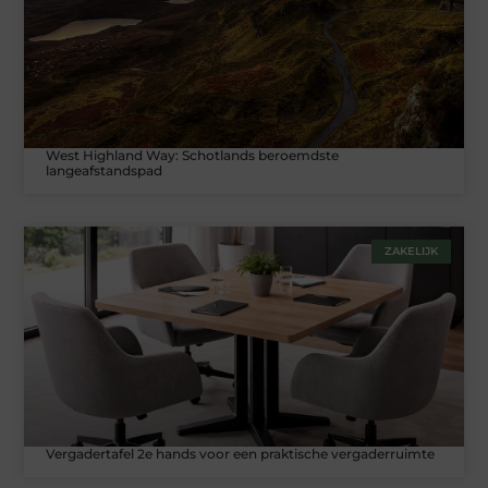
West Highland Way: Schotlands beroemdste
langeafstandspad
ZAKELIJK
Vergadertafel 2e hands voor een praktische vergaderruimte