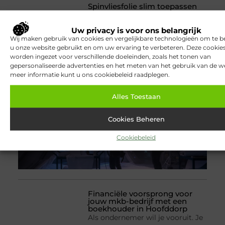
Spinvliesfolie slim toepassen
binnen moderne folie techniek
Sta je op het punt om een dak of
Uw privacy is voor ons belangrijk
gevel luchtdicht en tegelijk
Wij maken gebruik van cookies en vergelijkbare technologieën om te b
ademend op te bouwen, maar
u onze website gebruikt en om uw ervaring te verbeteren. Deze cooki
twijfel je welke folie past bij jouw
worden ingezet voor verschillende doeleinden, zoals het tonen van
situatie? Dan is Spinvliesfolie
gepersonaliseerde advertenties en het meten van het gebruik van de we
meer informatie kunt u ons cookiebeleid raadplegen.
vaak een logische keuze, juist
omdat
Alles Toestaan
Cookies Beheren
Cookiebeleid
Financiële voorsprong voor
jouw mkb-bedrijf met een
boekhouder in Hoofddorp
Als ondernemer wil je vooruit. Je