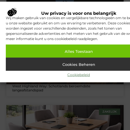
Van Lennep Kliniek: Expertise en esthetiek in perfecte balans
Uw privacy is voor ons belangrijk
Wij maken gebruik van cookies en vergelijkbare technologieën om te b
u onze website gebruikt en om uw ervaring te verbeteren. Deze cooki
worden ingezet voor verschillende doeleinden, zoals het tonen van
TOERISME
gepersonaliseerde advertenties en het meten van het gebruik van de we
meer informatie kunt u ons cookiebeleid raadplegen.
Alles Toestaan
Cookies Beheren
Cookiebeleid
West Highland Way: Schotlands beroemdste
langeafstandspad
ZAKELIJK