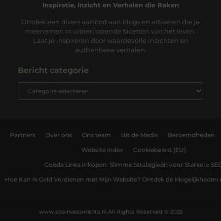
Inspiratie, Inzicht en Verhalen die Raken
Ontdek een divers aanbod aan blogs en artikelen die je
meenemen in uiteenlopende facetten van het leven.
Laat je inspireren door waardevolle inzichten en
authentieke verhalen.
Bericht categorie
Partners
Over ons
Ons team
Uit de Media
Beroemdheden
Website index
Cookiebeleid (EU)
Goede Links Inkopen: Slimme Strategieën voor Sterkere SE
Hoe Kan Ik Geld Verdienen met Mijn Website? Ontdek de Mogelijkheden 
www.sbsinvestments.nl.
All Rights Reserved © 2025