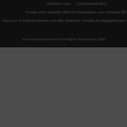
Website index
Cookiebeleid (EU)
Goede Links Inkopen: Slimme Strategieën voor Sterkere SE
Hoe Kan Ik Geld Verdienen met Mijn Website? Ontdek de Mogelijkheden 
www.sbsinvestments.nl.
All Rights Reserved © 2025