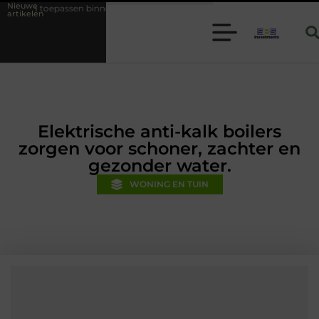
Nieuwe
innen moderne folie techniek
Financiële voorsprong voor jouw mkb-b
artikelen
Elektrische anti-kalk boilers
zorgen voor schoner, zachter en
gezonder water.
WONING EN TUIN