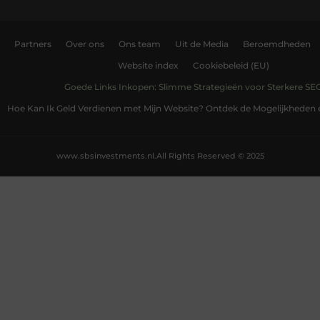
Partners
Over ons
Ons team
Uit de Media
Beroemdheden
Website index
Cookiebeleid (EU)
Goede Links Inkopen: Slimme Strategieën voor Sterkere SE
Hoe Kan Ik Geld Verdienen met Mijn Website? Ontdek de Mogelijkheden 
www.sbsinvestments.nl.
All Rights Reserved © 2025