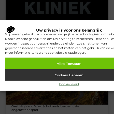
Uw privacy is voor ons belangrijk
Wij maken gebruik van cookies en vergelijkbare technologieën om te b
u onze website gebruikt en om uw ervaring te verbeteren. Deze cooki
Van Lennep Kliniek: Expertise en esthetiek in perfecte balans
worden ingezet voor verschillende doeleinden, zoals het tonen van
gepersonaliseerde advertenties en het meten van het gebruik van de we
meer informatie kunt u ons cookiebeleid raadplegen.
TOERISME
Alles Toestaan
Cookies Beheren
Cookiebeleid
West Highland Way: Schotlands beroemdste
langeafstandspad