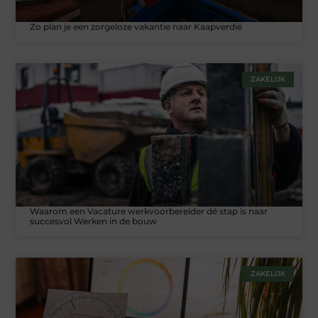
Zo plan je een zorgeloze vakantie naar Kaapverdië
ZAKELIJK
Waarom een Vacature werkvoorbereider dé stap is naar
succesvol Werken in de bouw
ZAKELIJK