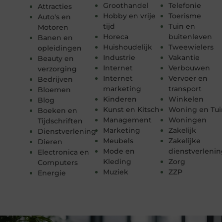
Groothandel
Telefonie
Attracties
Hobby en vrije
Toerisme
Auto's en
tijd
Tuin en
Motoren
Horeca
buitenleven
Banen en
Huishoudelijk
Tweewielers
opleidingen
Industrie
Vakantie
Beauty en
Internet
Verbouwen
verzorging
Internet
Vervoer en
Bedrijven
marketing
transport
Bloemen
Kinderen
Winkelen
Blog
Kunst en Kitsch
Woning en Tui
Boeken en
Management
Woningen
Tijdschriften
Marketing
Zakelijk
Dienstverlening
Meubels
Zakelijke
Dieren
Mode en
dienstverleni
Electronica en
Kleding
Zorg
Computers
Muziek
ZZP
Energie