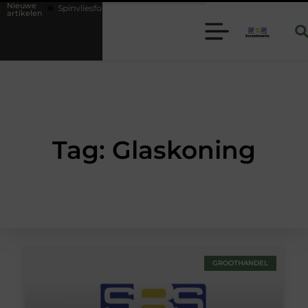
Nieuwe
ies
Spinvliesfolie slim toepassen binnen moderne folie techniek
artikelen
Tag: Glaskoning
GROOTHANDEL