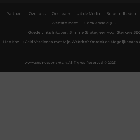
Partners
Over ons
Ons team
Uit de Media
Beroemdheden
Website index
Cookiebeleid (EU)
Goede Links Inkopen: Slimme Strategieën voor Sterkere SE
Hoe Kan Ik Geld Verdienen met Mijn Website? Ontdek de Mogelijkheden 
www.sbsinvestments.nl.
All Rights Reserved © 2025