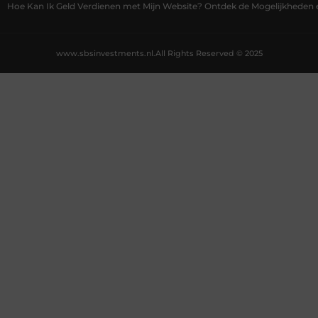
Hoe Kan Ik Geld Verdienen met Mijn Website? Ontdek de Mogelijkheden 
www.sbsinvestments.nl.
All Rights Reserved © 2025