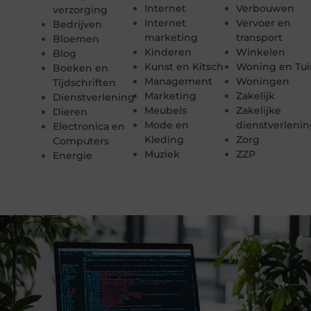
Internet
Verbouwen
verzorging
Internet
Vervoer en
Bedrijven
marketing
transport
Bloemen
Kinderen
Winkelen
Blog
Kunst en Kitsch
Woning en Tui
Boeken en
Management
Woningen
Tijdschriften
Marketing
Zakelijk
Dienstverlening
Meubels
Zakelijke
Dieren
Mode en
dienstverleni
Electronica en
Kleding
Zorg
Computers
Muziek
ZZP
Energie