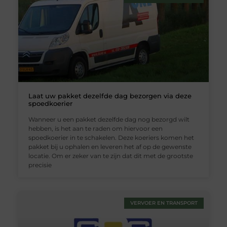
Laat uw pakket dezelfde dag bezorgen via deze
spoedkoerier
Wanneer u een pakket dezelfde dag nog bezorgd wilt
hebben, is het aan te raden om hiervoor een
spoedkoerier in te schakelen. Deze koeriers komen het
pakket bij u ophalen en leveren het af op de gewenste
locatie. Om er zeker van te zijn dat dit met de grootste
precisie
VERVOER EN TRANSPORT