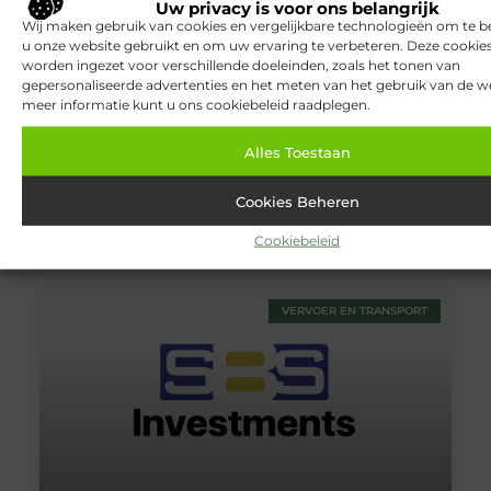
Uw privacy is voor ons belangrijk
Wij maken gebruik van cookies en vergelijkbare technologieën om te b
u onze website gebruikt en om uw ervaring te verbeteren. Deze cooki
worden ingezet voor verschillende doeleinden, zoals het tonen van
gepersonaliseerde advertenties en het meten van het gebruik van de we
De voordelen van het inschakelen van een
meer informatie kunt u ons cookiebeleid raadplegen.
verhuisbedrijf
Nagenoeg iedereen krijgt er vroeg of laat wel eens mee
Alles Toestaan
te maken. Je gaat verhuizen en je kunt niet wachten om
je nieuwe huis te betrekken. Na al het papierwerk met
Cookies Beheren
de makelaar afgehandeld te hebben is het tijd om je
spullen, meubels en al het andere van A naar
Cookiebeleid
VERVOER EN TRANSPORT