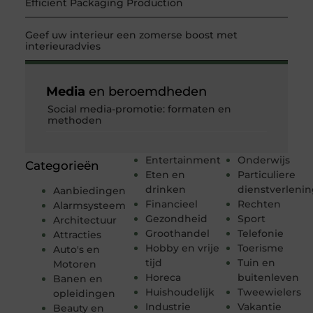
Efficient Packaging Production
Geef uw interieur een zomerse boost met
interieuradvies
Media
en beroemdheden
Social media-promotie: formaten en
methoden
Entertainment
Onderwijs
Categorieën
Eten en
Particuliere
drinken
dienstverleni
Aanbiedingen
Financieel
Rechten
Alarmsysteem
Gezondheid
Sport
Architectuur
Groothandel
Telefonie
Attracties
Hobby en vrije
Toerisme
Auto's en
tijd
Tuin en
Motoren
Horeca
buitenleven
Banen en
Huishoudelijk
Tweewielers
opleidingen
Industrie
Vakantie
Beauty en