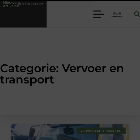
Nieuwe
toepassen binnen moderne folie techniek
Financiële voorsprong voor 
artikelen
Categorie: Vervoer en
transport
VERVOER EN TRANSPORT