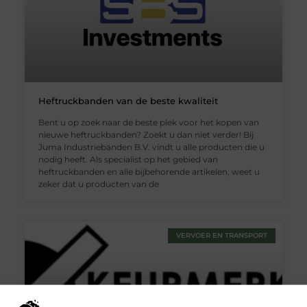
Heftruckbanden van de beste kwaliteit
Bent u op zoek naar de beste plek voor het kopen van
nieuwe heftruckbanden? Zoekt u dan niet verder! Bij
Juma Industriebanden B.V. vindt u alle producten die u
nodig heeft. Als specialist op het gebied van
heftruckbanden en alle bijbehorende artikelen, weet u
zeker dat u producten van de
VERVOER EN TRANSPORT