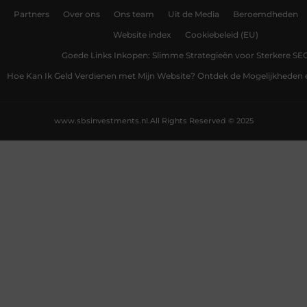
Partners
Over ons
Ons team
Uit de Media
Beroemdheden
Website index
Cookiebeleid (EU)
Goede Links Inkopen: Slimme Strategieën voor Sterkere SE
Hoe Kan Ik Geld Verdienen met Mijn Website? Ontdek de Mogelijkheden 
www.sbsinvestments.nl.
All Rights Reserved © 2025