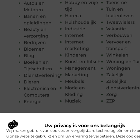
Hobby en vrije
Toerisme
Auto's en
tijd
Tuin en
Motoren
Horeca
buitenleven
Banen en
Huishoudelijk
Tweewielers
opleidingen
Industrie
Vakantie
Beauty en
Internet
Verbouwen
verzorging
Internet
Vervoer en
Bedrijven
marketing
transport
Bloemen
Kinderen
Winkelen
Blog
Kunst en Kitsch
Woning en Tui
Boeken en
Management
Woningen
Tijdschriften
Marketing
Zakelijk
Dienstverlening
Meubels
Zakelijke
Dieren
Mode en
dienstverleni
Electronica en
Kleding
Zorg
Computers
Muziek
ZZP
Energie
Uw privacy is voor ons belangrijk
Wij maken gebruik van cookies en vergelijkbare technologieën om te b
u onze website gebruikt en om uw ervaring te verbeteren. Deze cooki