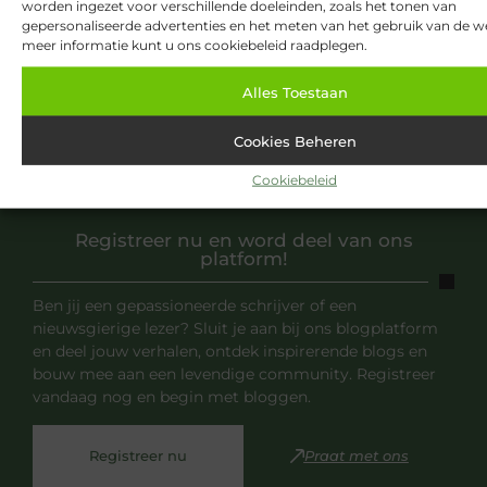
worden ingezet voor verschillende doeleinden, zoals het tonen van
gepersonaliseerde advertenties en het meten van het gebruik van de we
meer informatie kunt u ons cookiebeleid raadplegen.
Alles Toestaan
Cookies Beheren
Cookiebeleid
Registreer nu en word deel van ons
platform!
Ben jij een gepassioneerde schrijver of een
nieuwsgierige lezer? Sluit je aan bij ons blogplatform
en deel jouw verhalen, ontdek inspirerende blogs en
bouw mee aan een levendige community. Registreer
vandaag nog en begin met bloggen.
Registreer nu
Praat met ons