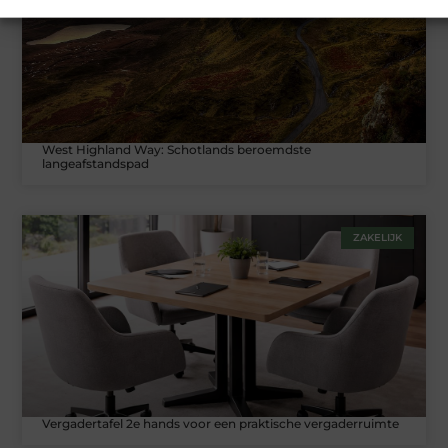
West Highland Way: Schotlands beroemdste
langeafstandspad
ZAKELIJK
Vergadertafel 2e hands voor een praktische vergaderruimte