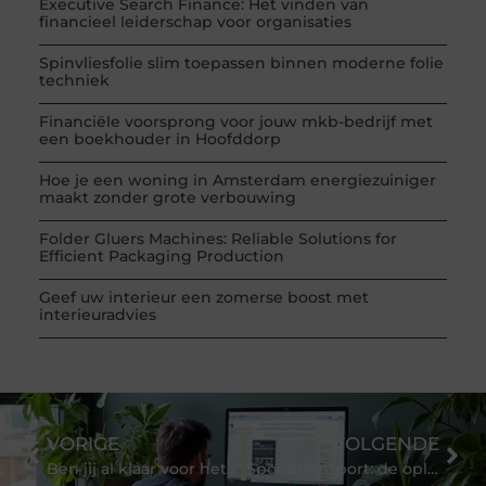
Executive Search Finance: Het vinden van
financieel leiderschap voor organisaties
Spinvliesfolie slim toepassen binnen moderne folie
techniek
Financiële voorsprong voor jouw mkb-bedrijf met
een boekhouder in Hoofddorp
Hoe je een woning in Amsterdam energiezuiniger
maakt zonder grote verbouwing
Folder Gluers Machines: Reliable Solutions for
Efficient Packaging Production
Geef uw interieur een zomerse boost met
interieuradvies
VORIGE
VOLGENDE
Ben jij al klaar voor het NFC visitekaartje?
Spoedtransport: de oplossing voor dringende leveringen