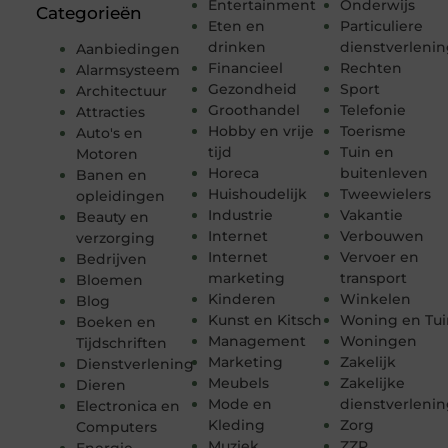
Entertainment
Onderwijs
Categorieën
Eten en
Particuliere
drinken
dienstverleni
Aanbiedingen
Financieel
Rechten
Alarmsysteem
Gezondheid
Sport
Architectuur
Groothandel
Telefonie
Attracties
Hobby en vrije
Toerisme
Auto's en
tijd
Tuin en
Motoren
Horeca
buitenleven
Banen en
Huishoudelijk
Tweewielers
opleidingen
Industrie
Vakantie
Beauty en
Internet
Verbouwen
verzorging
Internet
Vervoer en
Bedrijven
marketing
transport
Bloemen
Kinderen
Winkelen
Blog
Kunst en Kitsch
Woning en Tui
Boeken en
Management
Woningen
Tijdschriften
Marketing
Zakelijk
Dienstverlening
Meubels
Zakelijke
Dieren
Mode en
dienstverleni
Electronica en
Kleding
Zorg
Computers
Muziek
ZZP
Energie