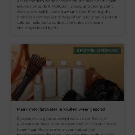
As the modern world accelerates, the needs of our skin
evolve alongside it. Pollution, stress, and inconsistent
diets can wreak havoc on a man’s skin. Entering the
scene as a remedy is the daily vitamin for men, a potent
solution tailored to address the unique skincare
challenges faced by the
BEAUTY EN VERZORGING
Maak met rijstwater je krullen weer gezond
Rijstwater dat geproduceerd wordt door Rice Up!
Rijstwater is ideaal voor mensen met krullen en andere
typen haar. Het is een vorm van natuurlijke
haarverzorging die al eeuwen gebruikt wordt in China.