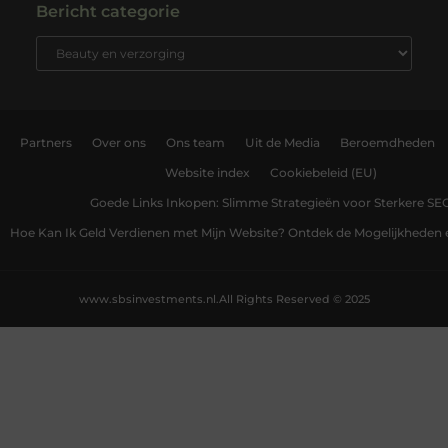
Bericht categorie
Partners
Over ons
Ons team
Uit de Media
Beroemdheden
Website index
Cookiebeleid (EU)
Goede Links Inkopen: Slimme Strategieën voor Sterkere SE
Hoe Kan Ik Geld Verdienen met Mijn Website? Ontdek de Mogelijkheden 
www.sbsinvestments.nl.
All Rights Reserved © 2025