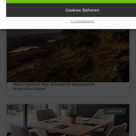
Van Lennep Kliniek: Expertise en esthetiek in perfecte balans
Cookies Beheren
Cookiebeleid
TOERISME
West Highland Way: Schotlands beroemdste
langeafstandspad
ZAKELIJK