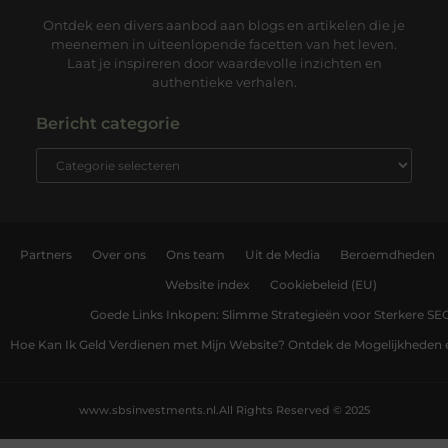
Ontdek een divers aanbod aan blogs en artikelen die je
meenemen in uiteenlopende facetten van het leven.
Laat je inspireren door waardevolle inzichten en
authentieke verhalen.
Bericht categorie
Partners
Over ons
Ons team
Uit de Media
Beroemdheden
Website index
Cookiebeleid (EU)
Goede Links Inkopen: Slimme Strategieën voor Sterkere SE
Hoe Kan Ik Geld Verdienen met Mijn Website? Ontdek de Mogelijkheden 
www.sbsinvestments.nl.
All Rights Reserved © 2025