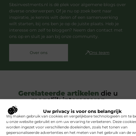
Sbsinvestments.nl is dé plek voor algemene blogs over
diverse onderwerpen. Of je nu op zoek bent naar
inspiratie, je kennis wilt delen of een samenwerking
wilt starten, bij ons ben je op de juiste plaats. Heb je
interesse om zelf te bloggen? Neem dan contact met
ons op en sluit je aan bij onze community.
Over ons
Ons team
Gerelateerde artikelen
die u
mogelijk interesseren
Uw privacy is voor ons belangrijk
Wij maken gebruik van cookies en vergelijkbare technologieën om te b
BEAUTY EN VERZORGING
u onze website gebruikt en om uw ervaring te verbeteren. Deze cooki
worden ingezet voor verschillende doeleinden, zoals het tonen van
gepersonaliseerde advertenties en het meten van het gebruik van de we