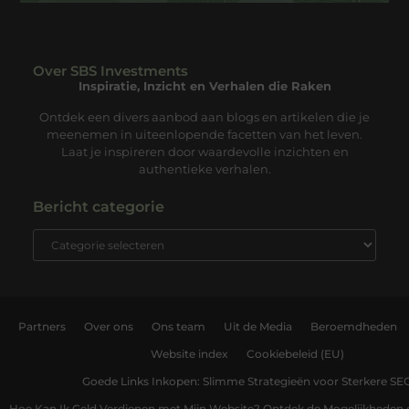
Over SBS Investments
Inspiratie, Inzicht en Verhalen die Raken
Ontdek een divers aanbod aan blogs en artikelen die je
meenemen in uiteenlopende facetten van het leven.
Laat je inspireren door waardevolle inzichten en
authentieke verhalen.
Bericht categorie
Partners
Over ons
Ons team
Uit de Media
Beroemdheden
Website index
Cookiebeleid (EU)
Goede Links Inkopen: Slimme Strategieën voor Sterkere SE
Hoe Kan Ik Geld Verdienen met Mijn Website? Ontdek de Mogelijkheden 