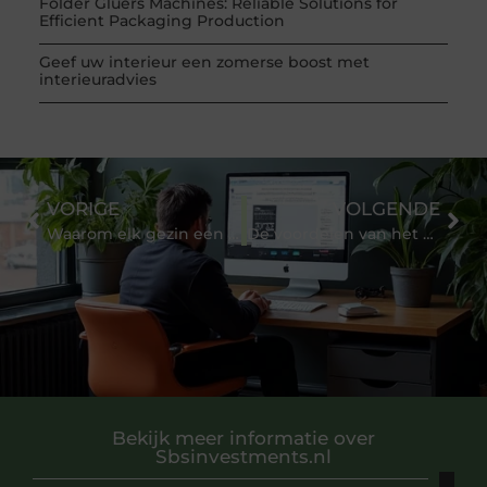
Folder Gluers Machines: Reliable Solutions for
Efficient Packaging Production
Geef uw interieur een zomerse boost met
interieuradvies
VORIGE
VOLGENDE
Waarom elk gezin een badschuim nodig heeft
De voordelen van het winkelen bij een professionele portofoonwinkel
Bekijk meer informatie over
Sbsinvestments.nl