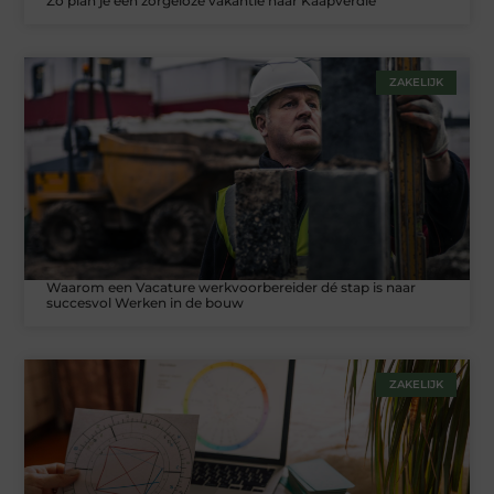
Zo plan je een zorgeloze vakantie naar Kaapverdië
ZAKELIJK
Waarom een Vacature werkvoorbereider dé stap is naar
succesvol Werken in de bouw
ZAKELIJK