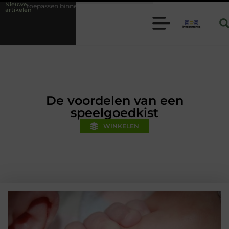
Nieuwe
nnen moderne folie techniek
Financiële voorsprong voor jouw mkb-be
artikelen
De voordelen van een
speelgoedkist
WINKELEN