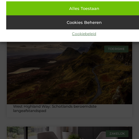
Alles Toestaan
Cookies Beheren
Van Lennep Kliniek: Expertise en esthetiek in perfecte balans
Cookiebeleid
TOERISME
West Highland Way: Schotlands beroemdste
langeafstandspad
ZAKELIJK