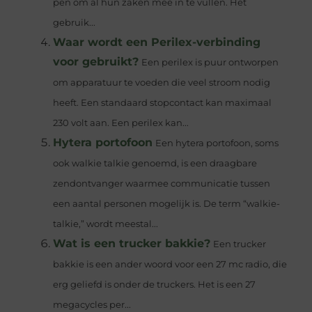
pen om al hun zaken mee in te vullen. Het
gebruik...
Waar wordt een Perilex-verbinding
voor gebruikt?
Een perilex is puur ontworpen
om apparatuur te voeden die veel stroom nodig
heeft. Een standaard stopcontact kan maximaal
230 volt aan. Een perilex kan...
Hytera portofoon
Een hytera portofoon, soms
ook walkie talkie genoemd, is een draagbare
zendontvanger waarmee communicatie tussen
een aantal personen mogelijk is. De term “walkie-
talkie,” wordt meestal...
Wat is een trucker bakkie?
Een trucker
bakkie is een ander woord voor een 27 mc radio, die
erg geliefd is onder de truckers. Het is een 27
megacycles per...