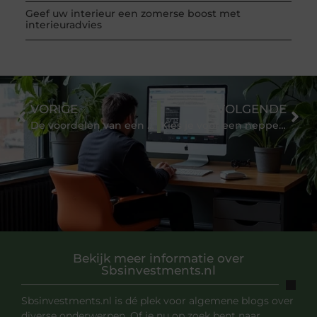
Geef uw interieur een zomerse boost met
interieuradvies
VORIGE
VOLGENDE
De voordelen van een speelgoedkist
Kies je voor een neppe of een echt leren portemonnee? Waar zit het verschil in?
Bekijk meer informatie over
Sbsinvestments.nl
Sbsinvestments.nl is dé plek voor algemene blogs over
diverse onderwerpen. Of je nu op zoek bent naar