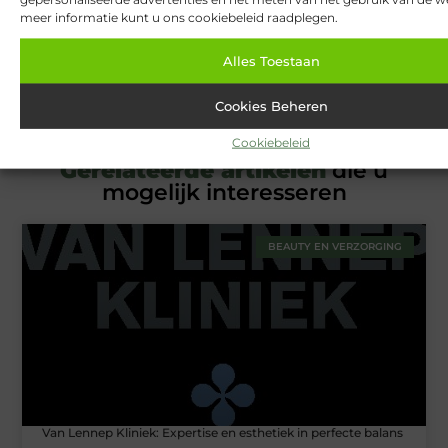
meer informatie kunt u ons cookiebeleid raadplegen.
Over ons
Ons team
Alles Toestaan
Cookies Beheren
Cookiebeleid
Gerelateerde artikelen
die u
mogelijk interesseren
BEAUTY EN VERZORGING
Van Lennep Kliniek: Expertise en esthetiek in perfecte balans