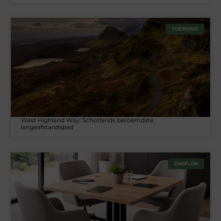
TOERISME
West Highland Way: Schotlands beroemdste
langeafstandspad
ZAKELIJK