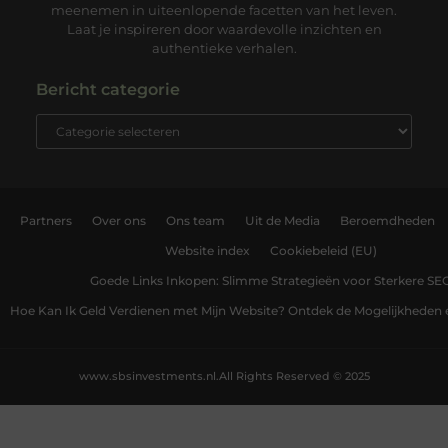
meenemen in uiteenlopende facetten van het leven.
Laat je inspireren door waardevolle inzichten en
authentieke verhalen.
Bericht categorie
Partners
Over ons
Ons team
Uit de Media
Beroemdheden
Website index
Cookiebeleid (EU)
Goede Links Inkopen: Slimme Strategieën voor Sterkere SE
Hoe Kan Ik Geld Verdienen met Mijn Website? Ontdek de Mogelijkheden 
www.sbsinvestments.nl.
All Rights Reserved © 2025