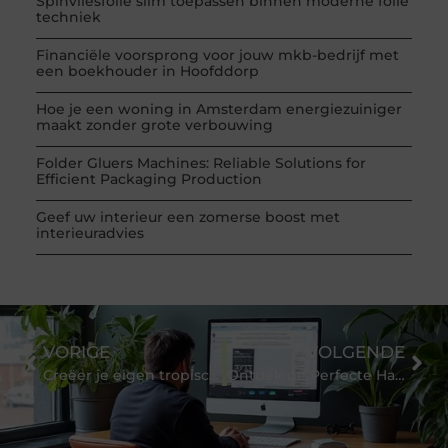
Spinvliesfolie slim toepassen binnen moderne folie
techniek
Financiële voorsprong voor jouw mkb-bedrijf met
een boekhouder in Hoofddorp
Hoe je een woning in Amsterdam energiezuiniger
maakt zonder grote verbouwing
Folder Gluers Machines: Reliable Solutions for
Efficient Packaging Production
Geef uw interieur een zomerse boost met
interieuradvies
VORIGE
VOLGENDE
Creëer je eigen tropische oase: Tips voor het inrichten van een exotische tuin
Ontdek de Perfecte Handbaldoelen voor Jouw Training en Wedstrijden