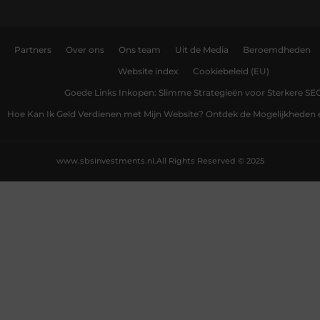
Partners
Over ons
Ons team
Uit de Media
Beroemdheden
Website index
Cookiebeleid (EU)
Goede Links Inkopen: Slimme Strategieën voor Sterkere SE
Hoe Kan Ik Geld Verdienen met Mijn Website? Ontdek de Mogelijkheden 
www.sbsinvestments.nl.
All Rights Reserved © 2025