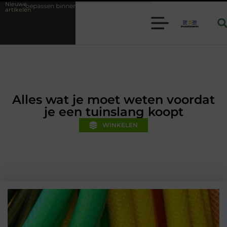
Nieuwe
en moderne folie techniek
Financiële voorsprong voor jouw mkb-bedr
artikelen
Alles wat je moet weten voordat
je een tuinslang koopt
WINKELEN