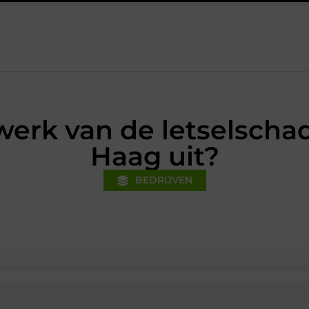
Financiële voorsprong voor jouw mkb-bedrijf met een boekhouder 
werk van de letselscha
Haag uit?
BEDRIJVEN