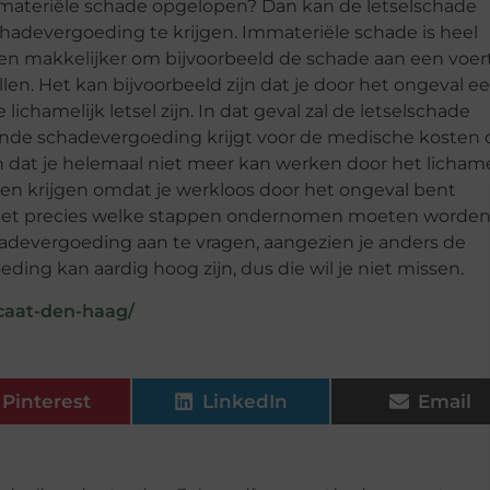
immateriële schade opgelopen? Dan kan de letselschade
adevergoeding te krijgen. Immateriële schade is heel
een makkelijker om bijvoorbeeld de schade aan een voer
len. Het kan bijvoorbeeld zijn dat je door het ongeval e
hamelijk letsel zijn. In dat geval zal de letselschade
sende schadevergoeding krijgt voor de medische kosten 
ijn dat je helemaal niet meer kan werken door het lichame
eten krijgen omdat je werkloos door het ongeval bent
weet precies welke stappen ondernomen moeten worde
schadevergoeding aan te vragen, aangezien je anders de
ing kan aardig hoog zijn, dus die wil je niet missen.
ocaat-den-haag/
Pinterest
LinkedIn
Email