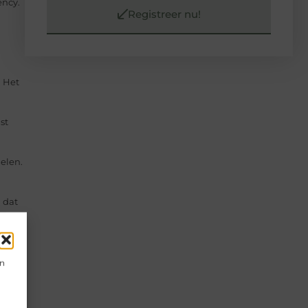
ency.
Registreer nu!
. Het
st
delen.
 dat
en