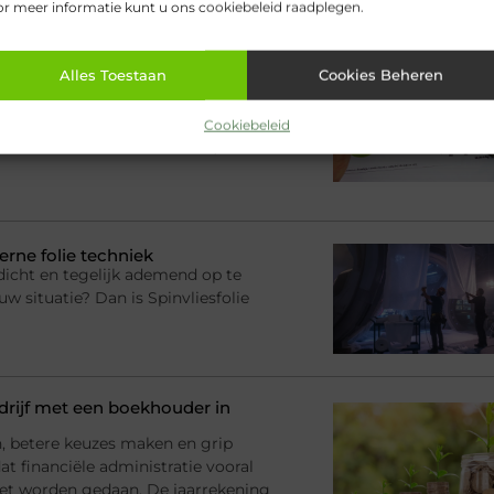
r meer informatie kunt u ons cookiebeleid raadplegen.
elen voor jou.
financieel leiderschap voor
Alles Toestaan
Cookies Beheren
nt De financiële functie binnen
anderd. Waar de CFO vroeger vooral
Cookiebeleid
tten en financiële controle, is de
erne folie techniek
dicht en tegelijk ademend op te
uw situatie? Dan is Spinvliesfolie
rijf met een boekhouder in
en, betere keuzes maken en grip
at financiële administratie vooral
et worden gedaan. De jaarrekening