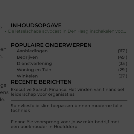
INHOUDSOPGAVE
e
De letselschade advocaat in Den Haag inschakelen voor een schadevergoeding voor immateriële schade
POPULAIRE ONDERWERPEN
 en
Aanbiedingen
(117 )
n.
Bedrijven
(49 )
Dienstverlening
(35 )
Woning en Tuin
(29 )
Winkelen
(27 )
RECENTE BERICHTEN
ige
Executive Search Finance: Het vinden van financieel
vens
leiderschap voor organisaties
de.
Spinvliesfolie slim toepassen binnen moderne folie
techniek
Financiële voorsprong voor jouw mkb-bedrijf met
een boekhouder in Hoofddorp