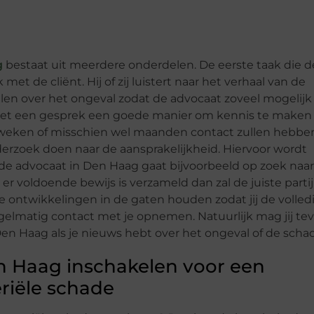
g
bestaat uit meerdere onderdelen. De eerste taak die d
met de cliënt. Hij of zij luistert naar het verhaal van de
stellen over het ongeval zodat de advocaat zoveel mogelijk
s het een gesprek een goede manier om kennis te maken
 weken of misschien wel maanden contact zullen hebbe
erzoek doen naar de aansprakelijkheid. Hiervoor wordt
de advocaat in Den Haag gaat bijvoorbeeld op zoek naar
r voldoende bewijs is verzameld dan zal de juiste partij
le ontwikkelingen in de gaten houden zodat jij de volled
gelmatig contact met je opnemen. Natuurlijk mag jij te
n Haag als je nieuws hebt over het ongeval of de scha
n Haag inschakelen voor een
riële schade