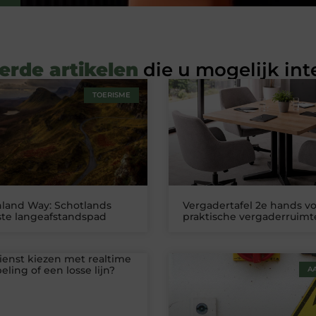
erde artikelen
die u mogelijk int
TOERISME
land Way: Schotlands
Vergadertafel 2e hands v
te langeafstandspad
praktische vergaderruimt
ienst kiezen met realtime
ling of een losse lijn?
A