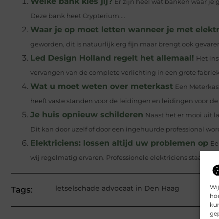
Welke bank kies jij?
Er zijn heel wat banken waar je g
Deze bank heet Crypterium....
Waar je op moet letten wanneer je met elekt
geworden, dit is natuurlijk erg fijn maar brengt ook gevar
Led Design Holland regelt het allemaal!
Het ins
vervangen van de complete verlichting in een grote fabrieks
Wat u moet weten over meterkast
Een Meterkas
heeft vaste standen voor de leidingen en leidingen voor de
Je huis opnieuw schilderen
Naast het er mooi uit l
Dit kan door uzelf of door een ingehuurde professional word
Elektriciens: lossen altijd uw problemen op
Ee
wij regelmatig ervaren. Professionele elektriciens staan ​​vo
Wij
letselschade advocaat in Den Haag
Tags:
hoe
kun
gep