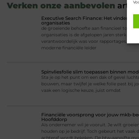
Voo
Verken onze aanbevolen
artik
Executive Search Finance: Het vinden van 
organisaties
de groeiende behoefte aan financieel toptale
organisaties is de afgelopen jaren sterk ver
verantwoordelijk was voor rapportages, budge
moderne financiële leider
Spinvliesfolie slim toepassen binnen mod
Sta je op het punt om een dak of gevel lucht
bouwen, maar twijfel je welke folie past bij jo
vaak een logische keuze, juist omdat
Financiële voorsprong voor jouw mkb-bed
Hoofddorp
Als ondernemer wil je vooruit. Je wilt groei
houden op je bedrijf. Toch gebeurt het vaak d
achteraf wordt bekeken. De btw-aangifte mo