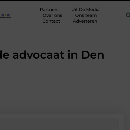
in Hoofddorp
Hoe je een woning in Amsterdam energiezuiniger
Partners
Uit De Media
Over ons
Ons team
Contact
Adverteren
de advocaat in Den