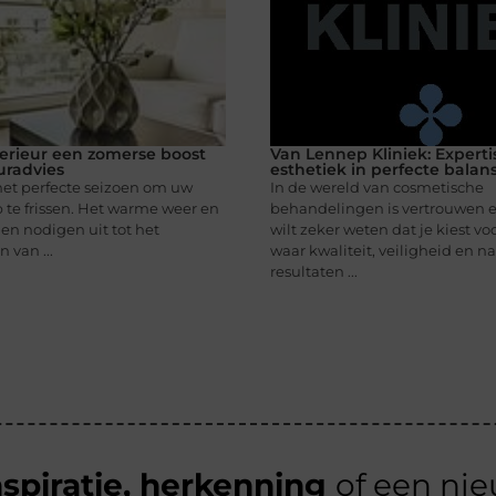
erieur een zomerse boost
Van Lennep Kliniek: Experti
uradvies
esthetiek in perfecte balan
het perfecte seizoen om uw
In de wereld van cosmetische
 te frissen. Het warme weer en
behandelingen is vertrouwen es
en nodigen uit tot het
wilt zeker weten dat je kiest vo
 van ...
waar kwaliteit, veiligheid en na
resultaten ...
nspiratie, herkenning
of een ni