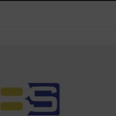
chniek
Financiële voorsprong voor jouw mkb-bedrijf met een b