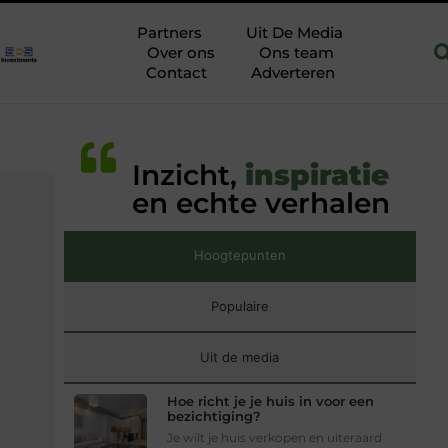
oekhouder in Hoofddorp
Hoe je een woning in Amsterdam ener
Partners
Uit De Media
Over ons
Ons team
Contact
Adverteren
Inzicht,
inspiratie
en echte verhalen
Hoogtepunten
Populaire
Uit de media
Hoe richt je je huis in voor een
bezichtiging?
Je wilt je huis verkopen en uiteraard