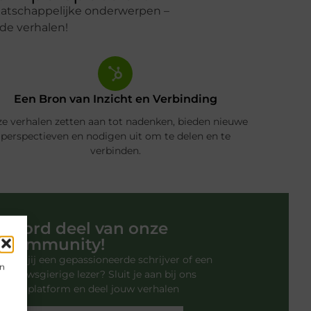
maatschappelijke onderwerpen –
de verhalen!
Een Bron van Inzicht en Verbinding
e verhalen zetten aan tot nadenken, bieden nieuwe
perspectieven en nodigen uit om te delen en te
verbinden.
Word deel van onze
community!
Ben jij een gepassioneerde schrijver of een
en
nieuwsgierige lezer? Sluit je aan bij ons
blogplatform en deel jouw verhalen