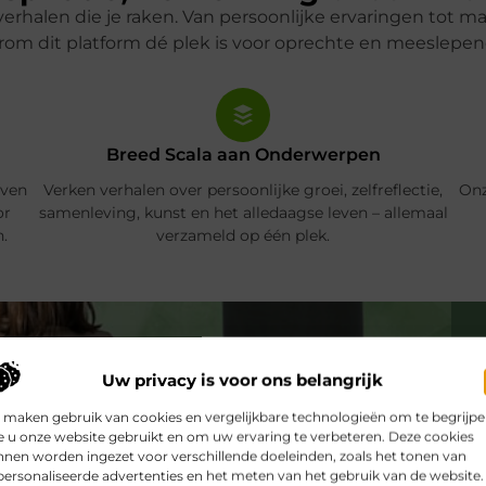
verhalen die je raken. Van persoonlijke ervaringen tot 
om dit platform dé plek is voor oprechte en meeslepen
Breed Scala aan Onderwerpen
even
Verken verhalen over persoonlijke groei, zelfreflectie,
Onz
or
samenleving, kunst en het alledaagse leven – allemaal
.
verzameld op één plek.
Uw privacy is voor ons belangrijk
 maken gebruik van cookies en vergelijkbare technologieën om te begrijp
 u onze website gebruikt en om uw ervaring te verbeteren. Deze cookies
nen worden ingezet voor verschillende doeleinden, zoals het tonen van
ersonaliseerde advertenties en het meten van het gebruik van de website.