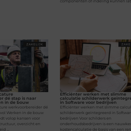
componenten of indeling kunnen later
ZAKELIJK
ZAKE
cature
Efficiënter werken met slimme
r dé stap is naar
calculatie schilderwerk geïntegr
en in de bouw
in Software voor bedrijven
ure werkvoorbereider dé
Efficiënter werken met slimme calcul
esvol Werken in de bouw
schilderwerk geïntegreerd in Softwar
dt volop kansen voor
bedrijven Voor schilders en
tructuur, overzicht en
onderhoudsbedrijven is een nauwke
id ...
kostencalculatie de basis van een re