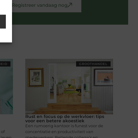
Registreer vandaag nog
EID
GROOTHANDEL
Rust en focus op de werkvloer: tips
voor een betere akoestiek
Een rumoerig kantoor is funest voor de
 of
concentratie en productiviteit van
 leven
medewerkers. Bellende collega’s en