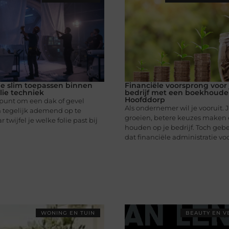
lie slim toepassen binnen
Financiële voorsprong voo
ie techniek
bedrijf met een boekhouder
Hoofddorp
 punt om een dak of gevel
Als ondernemer wil je vooruit. J
n tegelijk ademend op te
groeien, betere keuzes maken 
twijfel je welke folie past bij
houden op je bedrijf. Toch geb
dat financiële administratie voor
WONING EN TUIN
BEAUTY EN V