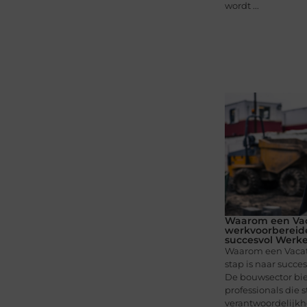
wordt ...
Waarom een Va
werkvoorbereide
succesvol Werk
Waarom een Vacat
stap is naar succ
De bouwsector bie
professionals die s
verantwoordelijkhe