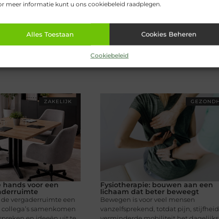
r meer informatie kunt u ons cookiebeleid raadplegen.
Alles Toestaan
Cookies Beheren
Cookiebeleid
ZAKELIJK
GEZONDH
e hands voor een
Fysiotherapie: bouwen aan een
aderruimte
lichaam dat beter beweegt
is de vergaderruimte een
Bewegen is voor veel mensen
r collega’s samenkomen
vanzelfsprekend, totdat pijn, stijfheid
preken en ideeën uit te
verminderde mobiliteit het dagelijks