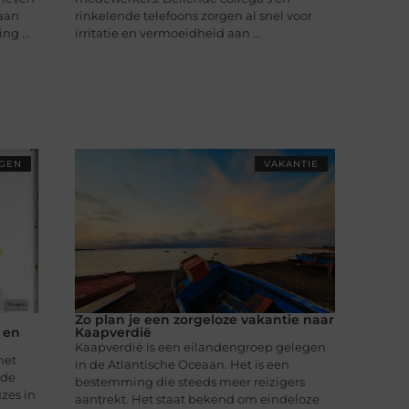
aan
rinkelende telefoons zorgen al snel voor
ng ...
irritatie en vermoeidheid aan ...
NGEN
VAKANTIE
Zo plan je een zorgeloze vakantie naar
 en
Kaapverdië
Kaapverdië is een eilandengroep gelegen
het
in de Atlantische Oceaan. Het is een
 de
bestemming die steeds meer reizigers
uzes in
aantrekt. Het staat bekend om eindeloze