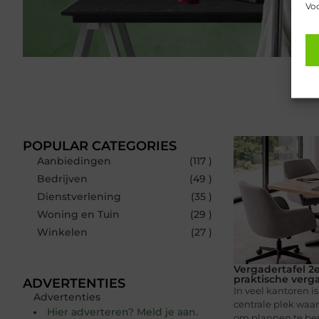
Voo
POPULAR CATEGORIES
Aanbiedingen
(117 )
Bedrijven
(49 )
Dienstverlening
(35 )
Woning en Tuin
(29 )
Winkelen
(27 )
Vergadertafel 2
praktische verg
ADVERTENTIES
In veel kantoren 
Advertenties
centrale plek waa
Hier adverteren? Meld je aan.
om plannen te bes