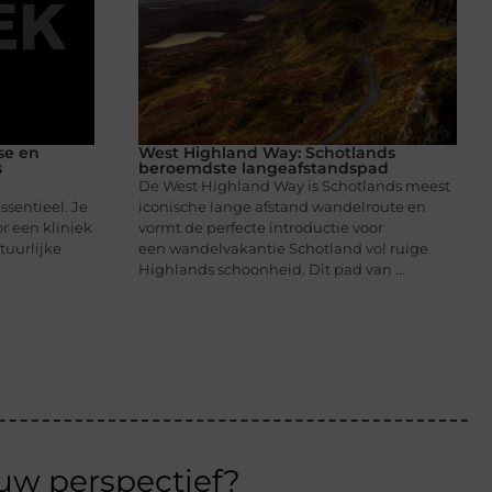
se en
West Highland Way: Schotlands
s
beroemdste langeafstandspad
De West Highland Way is Schotlands meest
sentieel. Je
iconische lange afstand wandelroute en
or een kliniek
vormt de perfecte introductie voor
tuurlijke
een wandelvakantie Schotland vol ruige
Highlands schoonheid. Dit pad van ...
euw perspectief?