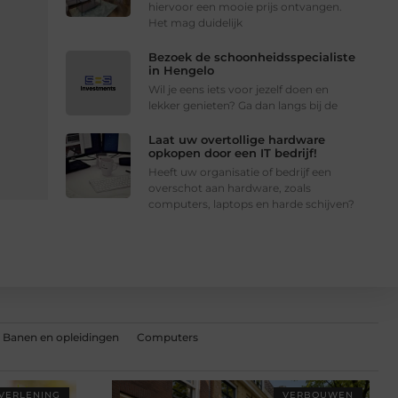
hiervoor een mooie prijs ontvangen.
Het mag duidelijk
Bezoek de schoonheidsspecialiste
in Hengelo
Wil je eens iets voor jezelf doen en
lekker genieten? Ga dan langs bij de
Laat uw overtollige hardware
opkopen door een IT bedrijf!
Heeft uw organisatie of bedrijf een
overschot aan hardware, zoals
computers, laptops en harde schijven?
Banen en opleidingen
Computers
TVERLENING
VERBOUWEN