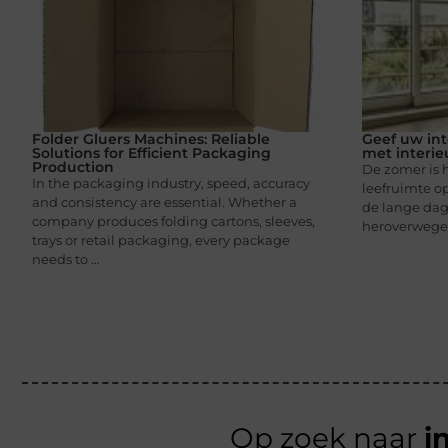
Folder Gluers Machines: Reliable
Geef uw int
Solutions for Efficient Packaging
met interie
Production
De zomer is 
In the packaging industry, speed, accuracy
leefruimte op
and consistency are essential. Whether a
de lange dag
company produces folding cartons, sleeves,
heroverwegen
trays or retail packaging, every package
needs to ...
Op zoek naar
i