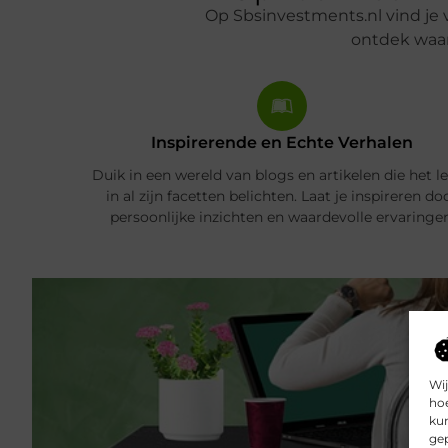
Op Sbsinvestments.nl vind je 
ontdek waar
Inspirerende en Echte Verhalen
Duik in een wereld van blogs en artikelen die het l
in al zijn facetten belichten. Laat je inspireren do
persoonlijke inzichten en waardevolle ervaringen
Wij
hoe
kun
gep