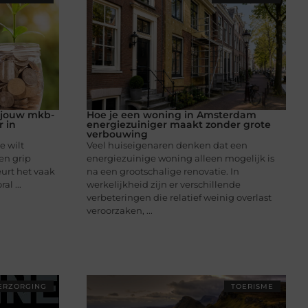
r jouw mkb-
Hoe je een woning in Amsterdam
 in
energiezuiniger maakt zonder grote
verbouwing
e wilt
Veel huiseigenaren denken dat een
en grip
energiezuinige woning alleen mogelijk is
eurt het vaak
na een grootschalige renovatie. In
al ...
werkelijkheid zijn er verschillende
verbeteringen die relatief weinig overlast
veroorzaken, ...
ERZORGING
TOERISME