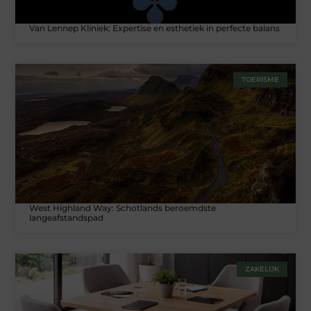
Van Lennep Kliniek: Expertise en esthetiek in perfecte balans
TOERISME
West Highland Way: Schotlands beroemdste
langeafstandspad
ZAKELIJK