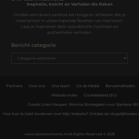
Inspiratie, Inzicht en Verhalen die Raken
Ontdek een divers aanbod aan blogs en artikelen die je
meenemen in uiteenlopende facetten van het leven.
Laat je inspireren door waardevolle inzichten en
authentieke verhalen.
Bericht categorie
Partners
Over ons
Ons team
Uit de Media
Beroemdheden
Website index
Cookiebeleid (EU)
Goede Links Inkopen: Slimme Strategieën voor Sterkere SE
Hoe Kan Ik Geld Verdienen met Mijn Website? Ontdek de Mogelijkheden 
www.sbsinvestments.nl.
All Rights Reserved © 2025