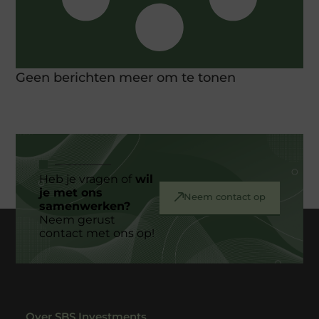
Geen berichten meer om te tonen
Heb je vragen of
wil
je met ons
Neem contact op
samenwerken?
Neem gerust
contact met ons op!
Over SBS Investments