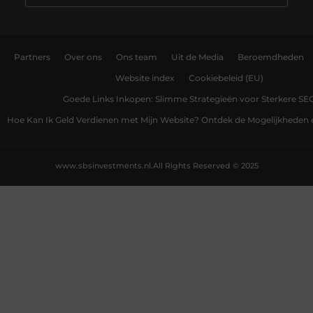
Partners
Over ons
Ons team
Uit de Media
Beroemdheden
Website index
Cookiebeleid (EU)
Goede Links Inkopen: Slimme Strategieën voor Sterkere SE
Hoe Kan Ik Geld Verdienen met Mijn Website? Ontdek de Mogelijkheden 
www.sbsinvestments.nl.
All Rights Reserved © 2025