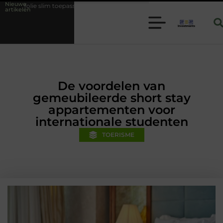
Nieuwe
passen binnen moderne folie techniek
Financiële voorsprong voor jo
artikelen
De voordelen van
gemeubileerde short stay
appartementen voor
internationale studenten
TOERISME