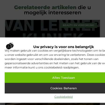
Gerelateerde artikelen
die u
mogelijk interesseren
BEAUTY EN VERZORGING
Uw privacy is voor ons belangrijk
Wij maken gebruik van cookies en vergelijkbare technologieën om te b
u onze website gebruikt en om uw ervaring te verbeteren. Deze cooki
worden ingezet voor verschillende doeleinden, zoals het tonen van
gepersonaliseerde advertenties en het meten van het gebruik van de we
meer informatie kunt u ons cookiebeleid raadplegen.
Van Lennep Kliniek: Expertise en esthetiek in perfecte balans
Alles Toestaan
TOERISME
Cookies Beheren
Cookiebeleid