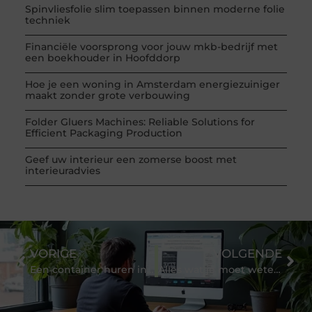
Spinvliesfolie slim toepassen binnen moderne folie
techniek
Financiële voorsprong voor jouw mkb-bedrijf met
een boekhouder in Hoofddorp
Hoe je een woning in Amsterdam energiezuiniger
maakt zonder grote verbouwing
Folder Gluers Machines: Reliable Solutions for
Efficient Packaging Production
Geef uw interieur een zomerse boost met
interieuradvies
VORIGE
VOLGENDE
Een container huren in Rotterdam – Waar moet je op letten?
Alles wat je moet weten over Click-Through Rate (CTR)