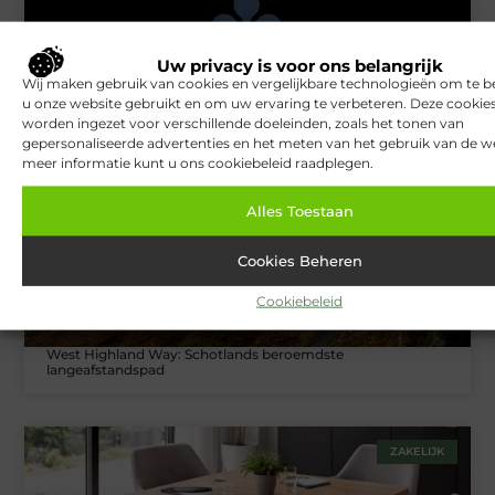
Uw privacy is voor ons belangrijk
Van Lennep Kliniek: Expertise en esthetiek in perfecte balans
Wij maken gebruik van cookies en vergelijkbare technologieën om te b
u onze website gebruikt en om uw ervaring te verbeteren. Deze cooki
worden ingezet voor verschillende doeleinden, zoals het tonen van
gepersonaliseerde advertenties en het meten van het gebruik van de we
TOERISME
meer informatie kunt u ons cookiebeleid raadplegen.
Alles Toestaan
Cookies Beheren
Cookiebeleid
West Highland Way: Schotlands beroemdste
langeafstandspad
ZAKELIJK