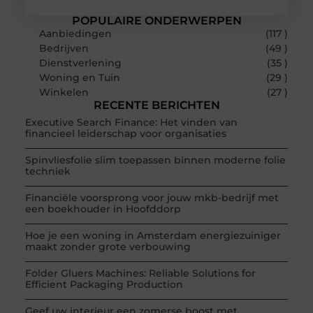
POPULAIRE ONDERWERPEN
Aanbiedingen
(117 )
Bedrijven
(49 )
Dienstverlening
(35 )
Woning en Tuin
(29 )
Winkelen
(27 )
RECENTE BERICHTEN
Executive Search Finance: Het vinden van
financieel leiderschap voor organisaties
Spinvliesfolie slim toepassen binnen moderne folie
techniek
Financiële voorsprong voor jouw mkb-bedrijf met
een boekhouder in Hoofddorp
Hoe je een woning in Amsterdam energiezuiniger
maakt zonder grote verbouwing
Folder Gluers Machines: Reliable Solutions for
Efficient Packaging Production
Geef uw interieur een zomerse boost met