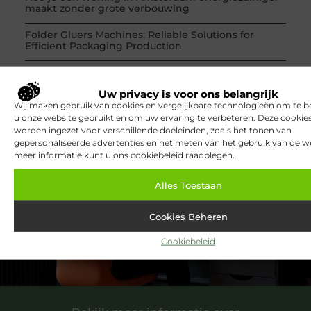
maakt zonder grote verbouwing
Folder Gluers Machines: Reliable Solutions for
Efficient Packaging Production
Geef uw interieur een zomerse boost met
interieuradvies
Uw privacy is voor ons belangrijk
Wij maken gebruik van cookies en vergelijkbare technologieën om te b
u onze website gebruikt en om uw ervaring te verbeteren. Deze cooki
worden ingezet voor verschillende doeleinden, zoals het tonen van
gepersonaliseerde advertenties en het meten van het gebruik van de we
meer informatie kunt u ons cookiebeleid raadplegen.
VORIGE
VOLGENDE
Dakexperts in Den Bosch: jouw betrouwbare partner
Symbiont360: Innovatie in fitness en gezondheid
Alles Toestaan
Cookies Beheren
Cookiebeleid