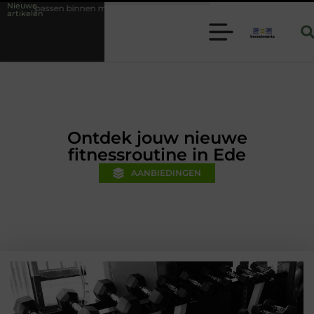
Nieuwe
moderne folie techniek
Financiële voorsprong voor jouw mkb-bedrij
artikelen
Ontdek jouw nieuwe
fitnessroutine in Ede
AANBIEDINGEN