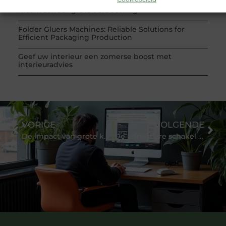
Hoe je een woning in Amsterdam energiezuiniger
maakt zonder grote verbouwing
Folder Gluers Machines: Reliable Solutions for
Efficient Packaging Production
Geef uw interieur een zomerse boost met
interieuradvies
VORIGE
VOLGENDE
De impact van grote keramische tegels op jouw interieur
De onmisbare schakel in jouw bedrijfsstrategie