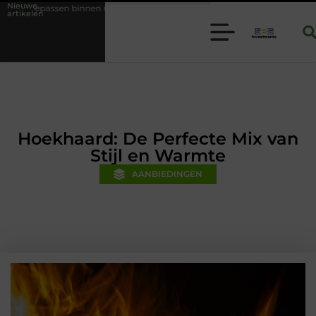
Nieuwe
moderne folie techniek
Financiële voorsprong voor jouw mkb-bedrijf
artikelen
Hoekhaard: De Perfecte Mix van
Stijl en Warmte
AANBIEDINGEN