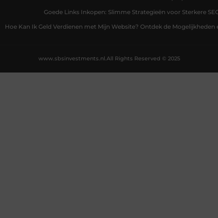
Goede Links Inkopen: Slimme Strategieën voor Sterkere SE
Hoe Kan Ik Geld Verdienen met Mijn Website? Ontdek de Mogelijkheden 
www.sbsinvestments.nl.
All Rights Reserved © 2025