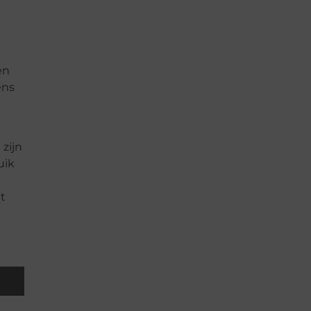
en
ens
 zijn
uik
t