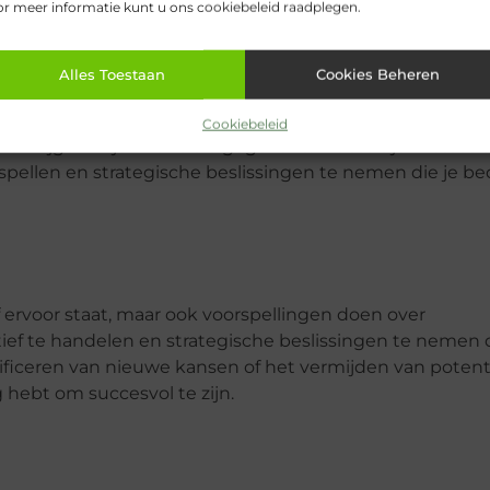
r meer informatie kunt u ons cookiebeleid raadplegen.
igence
Alles Toestaan
Cookies Beheren
en business intelligence. Door gebruik te maken van
Cookiebeleid
rkrijgen in je financiële gegevens. Dit stelt je in staat
pellen en strategische beslissingen te nemen die je bed
jf ervoor staat, maar ook voorspellingen doen over
ctief te handelen en strategische beslissingen te nemen 
ntificeren van nieuwe kansen of het vermijden van potent
ig hebt om succesvol te zijn.