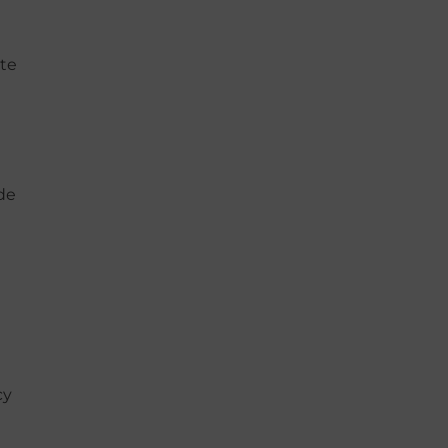
 te
 de
n
cy