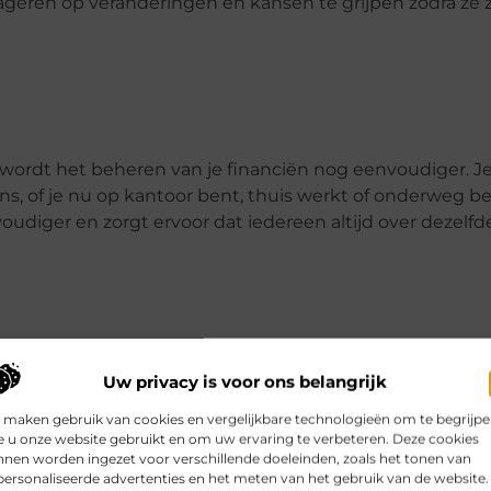
eageren op veranderingen en kansen te grijpen zodra ze 
ordt het beheren van je financiën nog eenvoudiger. J
ens, of je nu op kantoor bent, thuis werkt of onderweg be
diger en zorgt ervoor dat iedereen altijd over dezelfd
ltijd toegang hebt tot je financiële gegevens, ongeacht
Uw privacy is voor ons belangrijk
 werken met je team en ervoor te zorgen dat iedereen a
loud-oplossingen vaak veiliger en betrouwbaarder dan
 maken gebruik van cookies en vergelijkbare technologieën om te begrijp
 u onze website gebruikt en om uw ervaring te verbeteren. Deze cookies
oeft te maken over gegevensverlies of
nen worden ingezet voor verschillende doeleinden, zoals het tonen van
ersonaliseerde advertenties en het meten van het gebruik van de website.