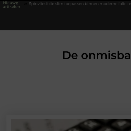
Nieuwe
Spinvliesfolie slim toepassen binnen moderne folie techniek
Fi
artikelen
De onmisbar