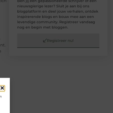
zich
Ben jij een gepassioneerde schrijver of een
nieuwsgierige lezer? Sluit je aan bij ons
blogplatform en deel jouw verhalen, ontdek
inspirerende blogs en bouw mee aan een
levendige community. Registreer vandaag
nog en begin met bloggen.
e
Registreer nu!
nt.
e
ltijd
en