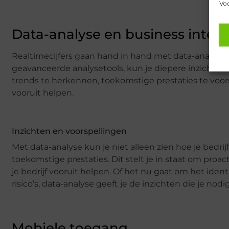
Voo
Data-analyse en business intell
Realtimecijfers gaan hand in hand met data-analyse 
geavanceerde analysetools, kun je diepere inzichten ve
trends te herkennen, toekomstige prestaties te voors
vooruit helpen.
Inzichten en voorspellingen
Met data-analyse kun je niet alleen zien hoe je bedri
toekomstige prestaties. Dit stelt je in staat om proa
je bedrijf vooruit helpen. Of het nu gaat om het ide
risico’s, data-analyse geeft je de inzichten die je nod
Mobiele toegang