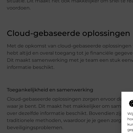
situatie. Dit maakt het ook makkelijker om snel te r
voordoen.
Cloud-gebaseerde oplossingen
Met de opkomst van cloud-gebaseerde oplossingen w
hebt altijd en overal toegang tot je financiële gegev
Dit maakt samenwerking met je team een stuk eenvou
informatie beschikt.
Toegankelijkheid en samenwerking
Cloud-gebaseerde oplossingen zorgen ervoor dat je a
waar je bent. Dit maakt het makkelijker om samen te
over dezelfde informatie beschikt. Bovendien zijn c
Wij
hoe
traditionele methoden, waardoor je je geen zorgen h
kun
beveiligingsproblemen.
gep