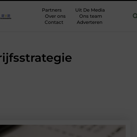
Hoofddorp
Hoe je een woning in Amsterdam energiezuiniger m
Partners
Uit De Media
Over ons
Ons team
Contact
Adverteren
jfsstrategie