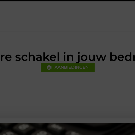
nanciële voorsprong voor jouw mkb-bedrijf met een boekhouder in 
e schakel in jouw bedri
AANBIEDINGEN