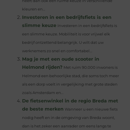
heeft dan ook een ruime keuze in verschillende
kleuren en...
Investeren in een bedrijfsfiets is een
slimme keuze
Investeren in een bedrijfsfiets is
een slimme keuze. Mobiliteit is voor vrijwel elk
bedrijf ontzettend belangrijk. U wilt dat uw
werknemers zo snel en comfortabel...
Mag je met een oude scooter in
Helmond rijden?
Met ruim 90.000 inwoners is
Helmond een behoorlijke stad, die soms toch meer
als een dorp voelt in vergelijking met grote steden
zoals Amsterdam en...
De fietsenwinkel in de regio Breda met
de beste merken
Wanneer u een nieuwe fiets
nodig heeft en in de omgeving van Breda woont,
dan is het zeker een aanrader om eens langs te