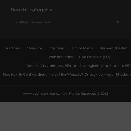
Bericht categorie
Partners
Over ons
Ons team
Uit de Media
Beroemdheden
Website index
Cookiebeleid (EU)
Goede Links Inkopen: Slimme Strategieën voor Sterkere SE
Hoe Kan Ik Geld Verdienen met Mijn Website? Ontdek de Mogelijkheden 
www.sbsinvestments.nl.
All Rights Reserved © 2025