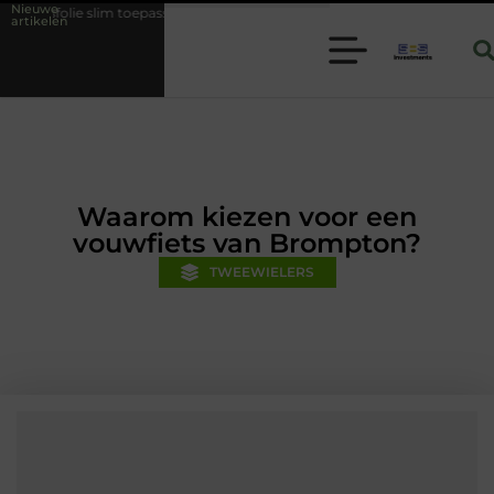
Nieuwe
oepassen binnen moderne folie techniek
Financiële voorsprong voor j
artikelen
Waarom kiezen voor een
vouwfiets van Brompton?
TWEEWIELERS