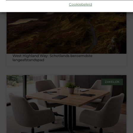
TOERISME
Cookiebeleid
West Highland Way: Schotlands beroemdste
langeafstandspad
ZAKELIJK