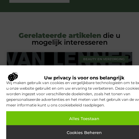
Gerelateerde artikelen
die u
mogelijk interesseren
BEAUTY EN VERZORGING
Uw privacy is voor ons belangrijk
Wij maken gebruik van cookies en vergelijkbare technologieën om te b
u onze website gebruikt en om uw ervaring te verbeteren. Deze cooki
worden ingezet voor verschillende doeleinden, zoals het tonen van
gepersonaliseerde advertenties en het meten van het gebruik van de we
meer informatie kunt u ons cookiebeleid raadplegen.
Van Lennep Kliniek: Expertise en esthetiek in perfecte balans
Alles Toestaan
Cookies Beheren