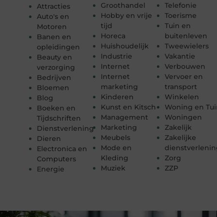
Groothandel
Telefonie
Attracties
Hobby en vrije
Toerisme
Auto's en
tijd
Tuin en
Motoren
Horeca
buitenleven
Banen en
Huishoudelijk
Tweewielers
opleidingen
Industrie
Vakantie
Beauty en
Internet
Verbouwen
verzorging
Internet
Vervoer en
Bedrijven
marketing
transport
Bloemen
Kinderen
Winkelen
Blog
Kunst en Kitsch
Woning en Tui
Boeken en
Management
Woningen
Tijdschriften
Marketing
Zakelijk
Dienstverlening
Meubels
Zakelijke
Dieren
Mode en
dienstverleni
Electronica en
Kleding
Zorg
Computers
Muziek
ZZP
Energie