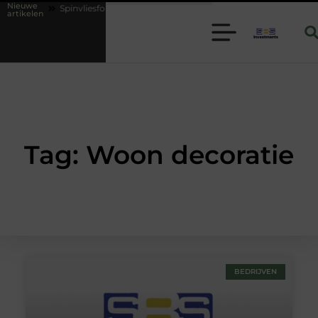
Nieuwe
ties
Spinvliesfolie slim toepassen binnen moderne folie techniek
artikelen
Tag: Woon decoratie
BEDRIJVEN