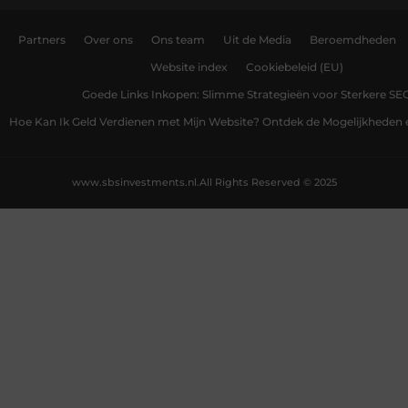
Partners
Over ons
Ons team
Uit de Media
Beroemdheden
Website index
Cookiebeleid (EU)
Goede Links Inkopen: Slimme Strategieën voor Sterkere SE
Hoe Kan Ik Geld Verdienen met Mijn Website? Ontdek de Mogelijkheden 
www.sbsinvestments.nl.
All Rights Reserved © 2025