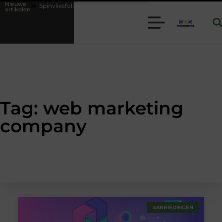
Nieuwe
ies
Spinvliesfolie slim toepassen binnen moderne folie techniek
artikelen
Tag: web marketing
company
AANBIEDINGEN