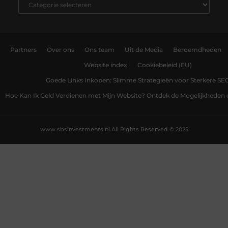
Partners
Over ons
Ons team
Uit de Media
Beroemdheden
Website index
Cookiebeleid (EU)
Goede Links Inkopen: Slimme Strategieën voor Sterkere SE
Hoe Kan Ik Geld Verdienen met Mijn Website? Ontdek de Mogelijkheden 
www.sbsinvestments.nl.
All Rights Reserved © 2025