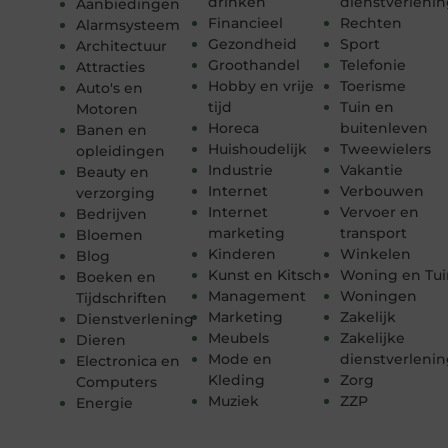
drinken
dienstverleni
Aanbiedingen
Financieel
Rechten
Alarmsysteem
Gezondheid
Sport
Architectuur
Groothandel
Telefonie
Attracties
Hobby en vrije
Toerisme
Auto's en
tijd
Tuin en
Motoren
Horeca
buitenleven
Banen en
Huishoudelijk
Tweewielers
opleidingen
Industrie
Vakantie
Beauty en
Internet
Verbouwen
verzorging
Internet
Vervoer en
Bedrijven
marketing
transport
Bloemen
Kinderen
Winkelen
Blog
Kunst en Kitsch
Woning en Tui
Boeken en
Management
Woningen
Tijdschriften
Marketing
Zakelijk
Dienstverlening
Meubels
Zakelijke
Dieren
Mode en
dienstverleni
Electronica en
Kleding
Zorg
Computers
Muziek
ZZP
Energie