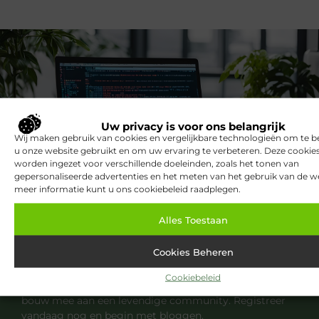
Uw privacy is voor ons belangrijk
Wij maken gebruik van cookies en vergelijkbare technologieën om te b
u onze website gebruikt en om uw ervaring te verbeteren. Deze cooki
worden ingezet voor verschillende doeleinden, zoals het tonen van
gepersonaliseerde advertenties en het meten van het gebruik van de we
meer informatie kunt u ons cookiebeleid raadplegen.
Registreer nu en word deel van ons
Alles Toestaan
platform!
Cookies Beheren
Ben jij een gepassioneerde schrijver of een
nieuwsgierige lezer? Sluit je aan bij ons blogplatform
Cookiebeleid
en deel jouw verhalen, ontdek inspirerende blogs en
bouw mee aan een levendige community. Registreer
vandaag nog en begin met bloggen.