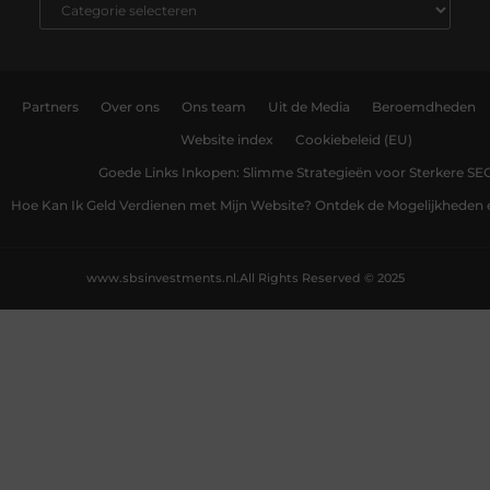
Partners
Over ons
Ons team
Uit de Media
Beroemdheden
Website index
Cookiebeleid (EU)
Goede Links Inkopen: Slimme Strategieën voor Sterkere SE
Hoe Kan Ik Geld Verdienen met Mijn Website? Ontdek de Mogelijkheden 
www.sbsinvestments.nl.
All Rights Reserved © 2025