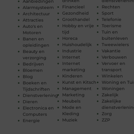
drinken
dienstverleni
Aanbiedingen
Financieel
Rechten
Alarmsysteem
Gezondheid
Sport
Architectuur
Groothandel
Telefonie
Attracties
Hobby en vrije
Toerisme
Auto's en
tijd
Tuin en
Motoren
Horeca
buitenleven
Banen en
Huishoudelijk
Tweewielers
opleidingen
Industrie
Vakantie
Beauty en
Internet
Verbouwen
verzorging
Internet
Vervoer en
Bedrijven
marketing
transport
Bloemen
Kinderen
Winkelen
Blog
Kunst en Kitsch
Woning en Tui
Boeken en
Management
Woningen
Tijdschriften
Marketing
Zakelijk
Dienstverlening
Meubels
Zakelijke
Dieren
Mode en
dienstverleni
Electronica en
Kleding
Zorg
Computers
Muziek
ZZP
Energie