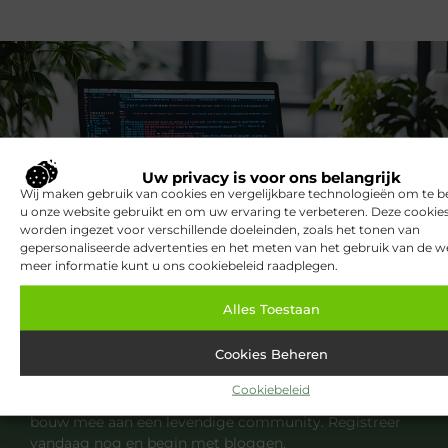
Uw privacy is voor ons belangrijk
Wij maken gebruik van cookies en vergelijkbare technologieën om te b
u onze website gebruikt en om uw ervaring te verbeteren. Deze cooki
worden ingezet voor verschillende doeleinden, zoals het tonen van
gepersonaliseerde advertenties en het meten van het gebruik van de we
meer informatie kunt u ons cookiebeleid raadplegen.
Registreer nu en word deel van ons
Alles Toestaan
platform!
Cookies Beheren
Ben jij een gepassioneerde schrijver of een
nieuwsgierige lezer? Sluit je aan bij ons blogplatform
Cookiebeleid
en deel jouw verhalen, ontdek inspirerende blogs en
bouw mee aan een levendige community. Registreer
vandaag nog en begin met bloggen.