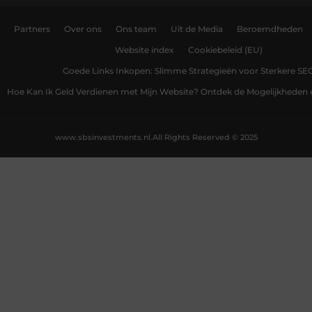
Partners
Over ons
Ons team
Uit de Media
Beroemdheden
Website index
Cookiebeleid (EU)
Goede Links Inkopen: Slimme Strategieën voor Sterkere SE
Hoe Kan Ik Geld Verdienen met Mijn Website? Ontdek de Mogelijkheden 
www.sbsinvestments.nl.
All Rights Reserved © 2025