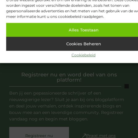
worden ingezet voor verschillende doeleinden, zoals het tonen van
gepersonaliseerde advertenties en het meten van het gebruik van de we
meer informatie kunt u ons cookiebeleid raadplegen.
Alles Toestaan
Cookies Beheren
Cookiebeleid
Registreer nu en word deel van ons
platform!
Ben jij een gepassioneerde schrijver of een
nieuwsgierige lezer? Sluit je aan bij ons blogplatform
en deel jouw verhalen, ontdek inspirerende blogs en
bouw mee aan een levendige community. Registreer
vandaag nog en begin met bloggen.
Registreer nu
Praat met ons