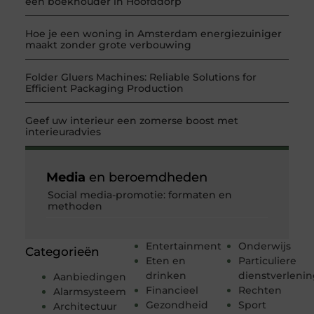
een boekhouder in Hoofddorp
Hoe je een woning in Amsterdam energiezuiniger
maakt zonder grote verbouwing
Folder Gluers Machines: Reliable Solutions for
Efficient Packaging Production
Geef uw interieur een zomerse boost met
interieuradvies
Media
en beroemdheden
Social media-promotie: formaten en
methoden
Entertainment
Onderwijs
Categorieën
Eten en
Particuliere
drinken
dienstverleni
Aanbiedingen
Financieel
Rechten
Alarmsysteem
Gezondheid
Sport
Architectuur