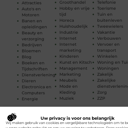
Groothandel
Telefonie
Attracties
Hobby en vrije
Toerisme
Auto's en
tijd
Tuin en
Motoren
Horeca
buitenleven
Banen en
Huishoudelijk
Tweewielers
opleidingen
Industrie
Vakantie
Beauty en
Internet
Verbouwen
verzorging
Internet
Vervoer en
Bedrijven
marketing
transport
Bloemen
Kinderen
Winkelen
Blog
Kunst en Kitsch
Woning en Tui
Boeken en
Management
Woningen
Tijdschriften
Marketing
Zakelijk
Dienstverlening
Meubels
Zakelijke
Dieren
Mode en
dienstverleni
Electronica en
Kleding
Zorg
Computers
Muziek
ZZP
Energie
Uw privacy is voor ons belangrijk
Wij maken gebruik van cookies en vergelijkbare technologieën om te b
u onze website gebruikt en om uw ervaring te verbeteren. Deze cooki