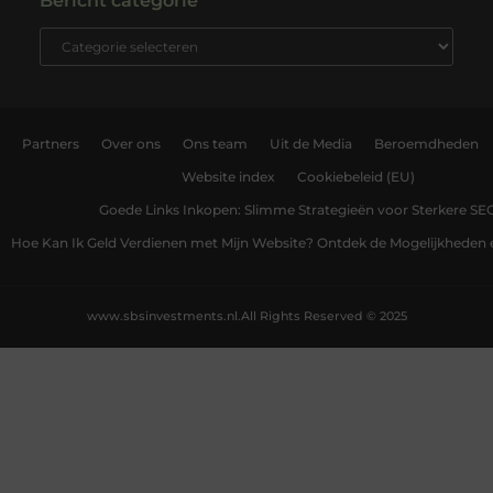
Bericht categorie
Partners
Over ons
Ons team
Uit de Media
Beroemdheden
Website index
Cookiebeleid (EU)
Goede Links Inkopen: Slimme Strategieën voor Sterkere SE
Hoe Kan Ik Geld Verdienen met Mijn Website? Ontdek de Mogelijkheden 
www.sbsinvestments.nl.
All Rights Reserved © 2025