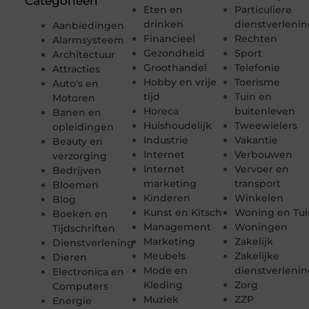
Categorieën
Eten en
Particuliere
drinken
dienstverleni
Aanbiedingen
Financieel
Rechten
Alarmsysteem
Gezondheid
Sport
Architectuur
Groothandel
Telefonie
Attracties
Hobby en vrije
Toerisme
Auto's en
tijd
Tuin en
Motoren
Horeca
buitenleven
Banen en
Huishoudelijk
Tweewielers
opleidingen
Industrie
Vakantie
Beauty en
Internet
Verbouwen
verzorging
Internet
Vervoer en
Bedrijven
marketing
transport
Bloemen
Kinderen
Winkelen
Blog
Kunst en Kitsch
Woning en Tui
Boeken en
Management
Woningen
Tijdschriften
Marketing
Zakelijk
Dienstverlening
Meubels
Zakelijke
Dieren
Mode en
dienstverleni
Electronica en
Kleding
Zorg
Computers
Muziek
ZZP
Energie