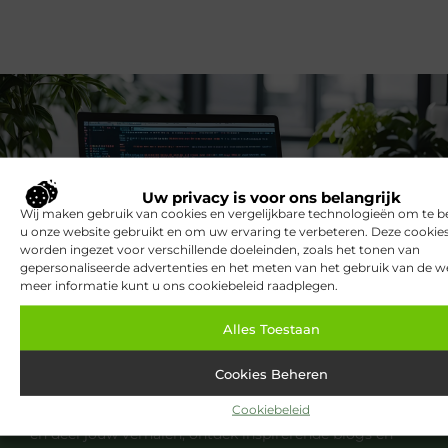
Uw privacy is voor ons belangrijk
Wij maken gebruik van cookies en vergelijkbare technologieën om te b
u onze website gebruikt en om uw ervaring te verbeteren. Deze cooki
worden ingezet voor verschillende doeleinden, zoals het tonen van
gepersonaliseerde advertenties en het meten van het gebruik van de we
meer informatie kunt u ons cookiebeleid raadplegen.
Alles Toestaan
Registreer nu en word deel van ons
platform!
Cookies Beheren
Ben jij een gepassioneerde schrijver of een
Cookiebeleid
nieuwsgierige lezer? Sluit je aan bij ons blogplatform
en deel jouw verhalen, ontdek inspirerende blogs en