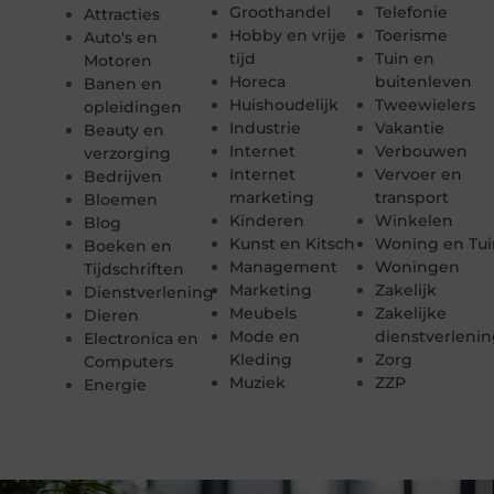
Groothandel
Telefonie
Attracties
Hobby en vrije
Toerisme
Auto's en
tijd
Tuin en
Motoren
Horeca
buitenleven
Banen en
Huishoudelijk
Tweewielers
opleidingen
Industrie
Vakantie
Beauty en
Internet
Verbouwen
verzorging
Internet
Vervoer en
Bedrijven
marketing
transport
Bloemen
Kinderen
Winkelen
Blog
Kunst en Kitsch
Woning en Tui
Boeken en
Management
Woningen
Tijdschriften
Marketing
Zakelijk
Dienstverlening
Meubels
Zakelijke
Dieren
Mode en
dienstverleni
Electronica en
Kleding
Zorg
Computers
Muziek
ZZP
Energie