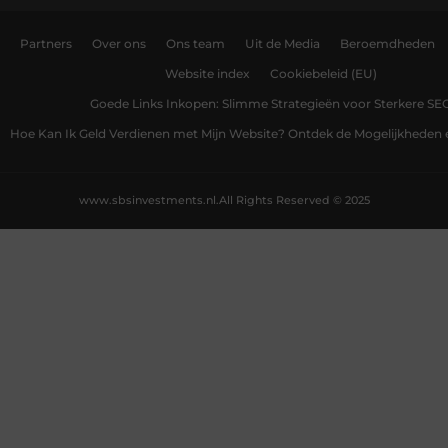
Partners
Over ons
Ons team
Uit de Media
Beroemdheden
Website index
Cookiebeleid (EU)
Goede Links Inkopen: Slimme Strategieën voor Sterkere SE
Hoe Kan Ik Geld Verdienen met Mijn Website? Ontdek de Mogelijkheden 
www.sbsinvestments.nl.
All Rights Reserved © 2025