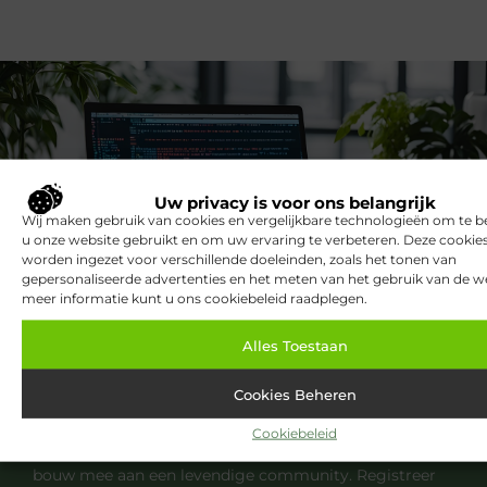
Uw privacy is voor ons belangrijk
Wij maken gebruik van cookies en vergelijkbare technologieën om te b
u onze website gebruikt en om uw ervaring te verbeteren. Deze cooki
worden ingezet voor verschillende doeleinden, zoals het tonen van
gepersonaliseerde advertenties en het meten van het gebruik van de we
meer informatie kunt u ons cookiebeleid raadplegen.
Registreer nu en word deel van ons
Alles Toestaan
platform!
Cookies Beheren
Ben jij een gepassioneerde schrijver of een
nieuwsgierige lezer? Sluit je aan bij ons blogplatform
Cookiebeleid
en deel jouw verhalen, ontdek inspirerende blogs en
bouw mee aan een levendige community. Registreer