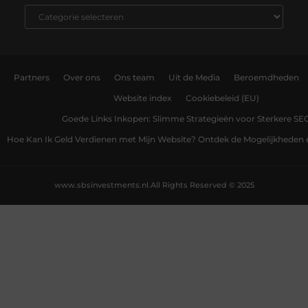
Partners
Over ons
Ons team
Uit de Media
Beroemdheden
Website index
Cookiebeleid (EU)
Goede Links Inkopen: Slimme Strategieën voor Sterkere SE
Hoe Kan Ik Geld Verdienen met Mijn Website? Ontdek de Mogelijkheden 
www.sbsinvestments.nl.
All Rights Reserved © 2025