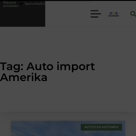
Nieuwe
ies
Spinvliesfolie slim toepassen binnen moderne folie techniek
artikelen
Tag: Auto import
Amerika
AUTO'S EN MOTOREN