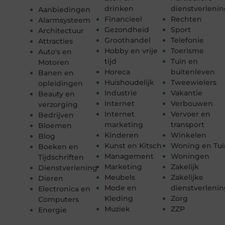
drinken
dienstverleni
Aanbiedingen
Financieel
Rechten
Alarmsysteem
Gezondheid
Sport
Architectuur
Groothandel
Telefonie
Attracties
Hobby en vrije
Toerisme
Auto's en
tijd
Tuin en
Motoren
Horeca
buitenleven
Banen en
Huishoudelijk
Tweewielers
opleidingen
Industrie
Vakantie
Beauty en
Internet
Verbouwen
verzorging
Internet
Vervoer en
Bedrijven
marketing
transport
Bloemen
Kinderen
Winkelen
Blog
Kunst en Kitsch
Woning en Tui
Boeken en
Management
Woningen
Tijdschriften
Marketing
Zakelijk
Dienstverlening
Meubels
Zakelijke
Dieren
Mode en
dienstverleni
Electronica en
Kleding
Zorg
Computers
Muziek
ZZP
Energie