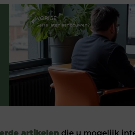
VORIGE
Serre laten aanbouwen?
erde artikelen
die u mogelijk int