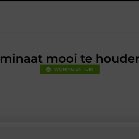
Financiële voorsprong voor jouw mkb-bedrijf met een boekhoud
aminaat mooi te houde
WONING EN TUIN