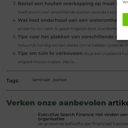
Voo
Bestel een houten overkapping op maat
Bestel
heeft enorm veel verschillende soorten veranda’s en overka
Wat kost onderhoud aan een waterontharder
en dat hij zijn werk zo goed mogelijk doet, is onderhoud be
Tips voor het plakken van verschillende mate
natuurlijk handig om een sterke lijm te hebben zodat de ma
Tips om tuin te verbouwen
Als je een vrijstaand hu
erfgoed mooier maken. Wel is...
laminaat
,
parket
Tags:
Verken onze aanbevolen
artik
Executive Search Finance: Het vinden van 
organisaties
de groeiende behoefte aan financieel toptale