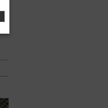
drijf
aat