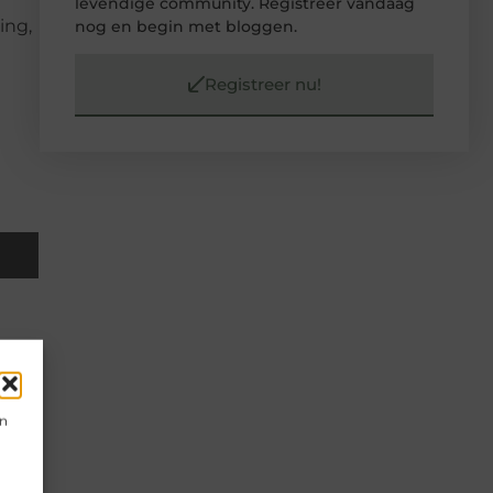
levendige community. Registreer vandaag
ing,
nog en begin met bloggen.
Registreer nu!
s
al in
en
omen