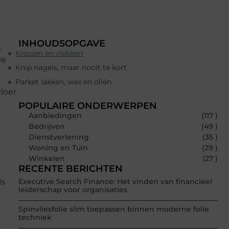
INHOUDSOPGAVE
.
Krassen en vlekken
de
Knip nagels, maar nooit te kort
Parket lakken, wax en oliën
loer
POPULAIRE ONDERWERPEN
Aanbiedingen
(117 )
Bedrijven
(49 )
Dienstverlening
(35 )
Woning en Tuin
(29 )
Winkelen
(27 )
RECENTE BERICHTEN
ls
Executive Search Finance: Het vinden van financieel
leiderschap voor organisaties
Spinvliesfolie slim toepassen binnen moderne folie
techniek