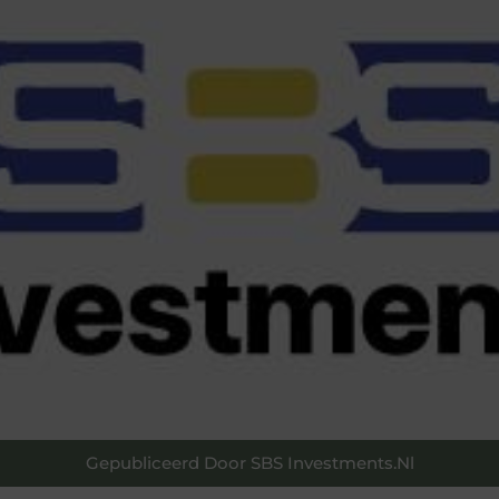
Gepubliceerd Door SBS Investments.nl