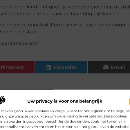
oor dier en kind. Het geeft je vloer een prachtige uitstral
el hebben veel meer kans op hechting bij vloerolie.
voor onder de drinkbak. Een placemat laat zich eenvoudig
r in mooie staat.
-parketvloeren/
Pinterest
LinkedIn
Email
oner, zachter en gezonder water.
Elektrische anti-kalk boiler
e vast bekend voor, kalkaanslag op je huishoudelijke apparaten, voor
Uw privacy is voor ons belangrijk
 maken gebruik van cookies en vergelijkbare technologieën om te begrijp
 u onze website gebruikt en om uw ervaring te verbeteren. Deze cookies
 erg belangrijk. Op die manier kunnen een hele hoop inbraken voork
nen worden ingezet voor verschillende doeleinden, zoals het tonen van
ersonaliseerde advertenties en het meten van het gebruik van de website.