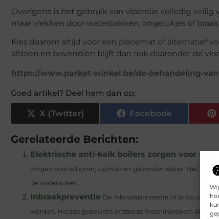
Overigens is het gebruik van vloerolie volledig veilig v
maar vlekken door waterbakken, ongelukjes of braaks
Kies daarom altijd voor een placemat of alternatief 
afdoen en bovendien blijft dan ook daaronder de vloe
https://www.parket-winkel.be/de-behandeling-van
Goed artikel? Deel hem dan op:
X (Twitter)
Facebook
Gerelateerde Berichten:
Elektrische anti-kalk boilers zorgen voor sch
zorgen voor schoner, zachter en gezonder water. Het komt j
de waterkoker...
Wij
hoe
Inbraakpreventie
De inbraakpreventie in je buurt is
kun
worden. Helaas gebeuren er steeds meer inbraken. Als...
gep