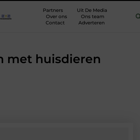
er in Hoofddorp
Hoe je een woning in Amsterdam energiezuini
Partners
Uit De Media
Over ons
Ons team
Contact
Adverteren
n met huisdieren