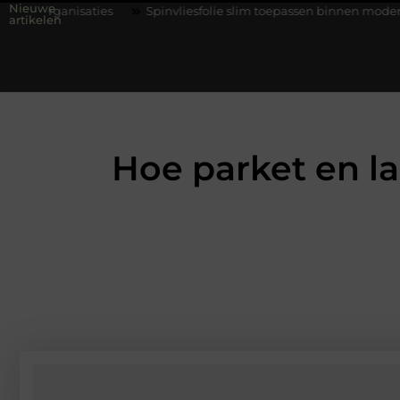
Nieuwe
s
Spinvliesfolie slim toepassen binnen moderne folie techniek
artikelen
Hoe parket en l