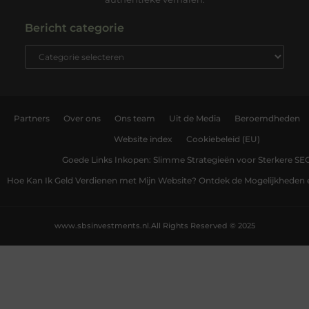
Bericht categorie
Partners
Over ons
Ons team
Uit de Media
Beroemdheden
Website index
Cookiebeleid (EU)
Goede Links Inkopen: Slimme Strategieën voor Sterkere SE
Hoe Kan Ik Geld Verdienen met Mijn Website? Ontdek de Mogelijkheden 
www.sbsinvestments.nl.
All Rights Reserved © 2025