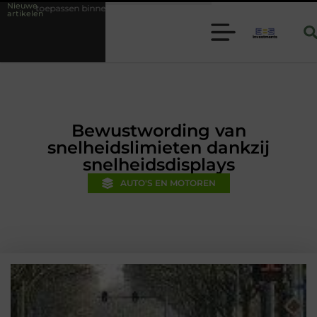
Nieuwe
nnen moderne folie techniek
Financiële voorsprong voor jouw mkb-be
artikelen
Bewustwording van
snelheidslimieten dankzij
snelheidsdisplays
AUTO'S EN MOTOREN