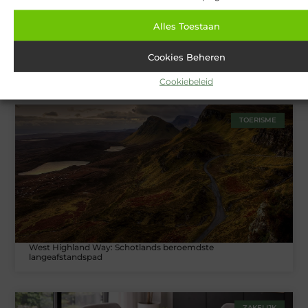
Alles Toestaan
Cookies Beheren
Van Lennep Kliniek: Expertise en esthetiek in perfecte balans
Cookiebeleid
TOERISME
West Highland Way: Schotlands beroemdste
langeafstandspad
ZAKELIJK