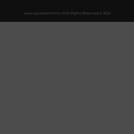
www.sbsinvestments.nl.
All Rights Reserved © 2025