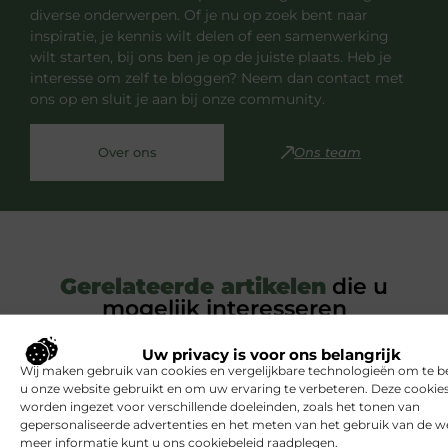
diverse onderwerpen. Of je nu op zoek bent naar
inspiratie, je kennis wilt delen of een samenwerking
wilt starten, bij ons ben je op de juiste plaats. Heb je
interesse om zelf te bloggen? Neem dan contact met
ons op en sluit je aan bij onze community.
Over ons
Ons team
Gerelateerde artikelen
die u
mogelijk interesseren
Uw privacy is voor ons belangrijk
BEAUTY EN VERZORGING
Wij maken gebruik van cookies en vergelijkbare technologieën om te b
u onze website gebruikt en om uw ervaring te verbeteren. Deze cooki
worden ingezet voor verschillende doeleinden, zoals het tonen van
gepersonaliseerde advertenties en het meten van het gebruik van de we
meer informatie kunt u ons cookiebeleid raadplegen.