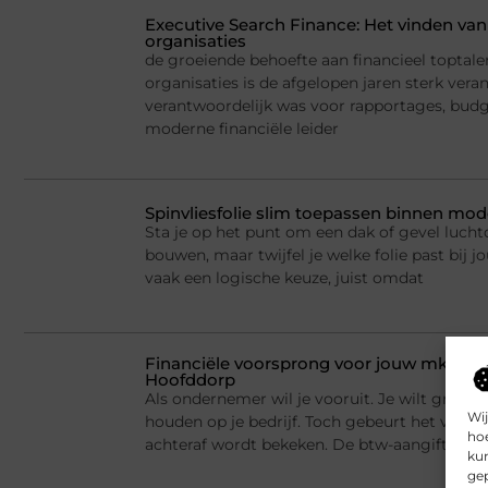
Executive Search Finance: Het vinden van 
organisaties
de groeiende behoefte aan financieel toptale
organisaties is de afgelopen jaren sterk ver
verantwoordelijk was voor rapportages, budge
moderne financiële leider
Spinvliesfolie slim toepassen binnen mod
Sta je op het punt om een dak of gevel lucht
bouwen, maar twijfel je welke folie past bij jo
vaak een logische keuze, juist omdat
Financiële voorsprong voor jouw mkb-bed
Hoofddorp
Als ondernemer wil je vooruit. Je wilt groei
Wij
houden op je bedrijf. Toch gebeurt het vaak d
hoe
achteraf wordt bekeken. De btw-aangifte mo
kun
gep