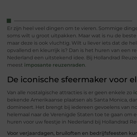
Er zijn heel veel dingen om te vieren. Sommige dinge
soms wilt u groot uitpakken. Maar wat is nu de best
maar deze is ook vluchtig. Wilt u liever iets dat de h
opvallend en kleurrijk is? Dan is het huren van een 
Nederland een uitstekend idee. Bij Hollandrad Reuze
meest
imposante reuzenraden
.
De iconische sfeermaker voor e
Van alle nostalgische attracties is er geen enkele zo
i
bekende Amerikaanse plaatsen als Santa Monica, dan i
domineert. Het brengt bij iedereen gevoelens van nost
helemaal naar de Verenigde Staten toe te gaan om e
huren voor uw feestje in Nederland bij Hollandrad R
Voor verjaardagen, bruiloften en bedrijfsfeesten k