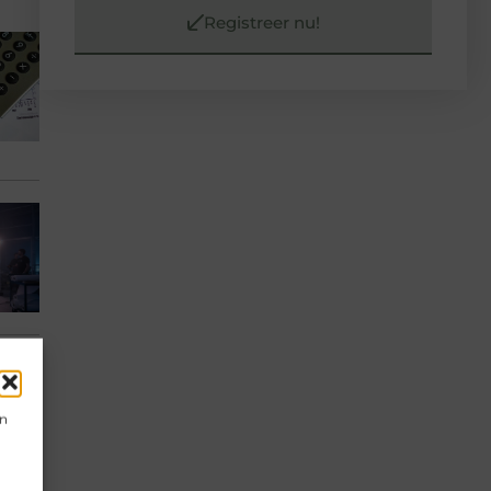
Registreer nu!
en