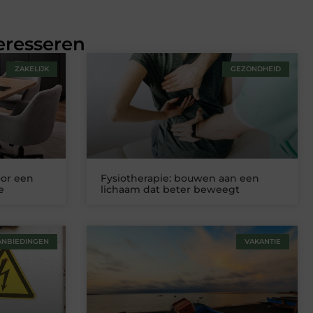
eresseren
ZAKELIJK
GEZONDHEID
oor een
Fysiotherapie: bouwen aan een
e
lichaam dat beter beweegt
ANBIEDINGEN
VAKANTIE