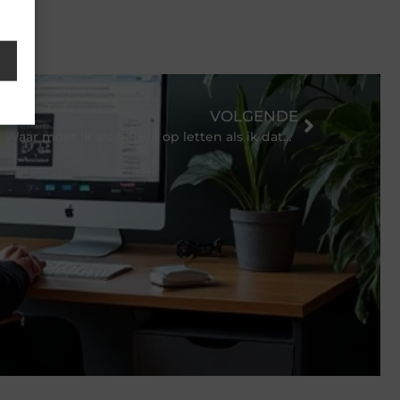
VOLGENDE
Waar moet ik als bedrijf op letten als ik data weg doe