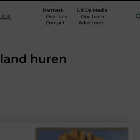
 Hoofddorp
Hoe je een woning in Amsterdam energiezuiniger m
Partners
Uit De Media
Over ons
Ons team
Contact
Adverteren
rland huren