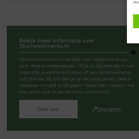
Voo
Bekijk meer informatie over
Sbsinvestments.nl
Sbsinvestments.nl is dé plek voor algemene blogs
over diverse onderwerpen. Of je nu op zoek bent naar
inspiratie, je kennis wilt delen of een samenwerking
wilt starten, bij ons ben je op de juiste plaats. Heb je
interesse om zelf te bloggen? Neem dan contact met
ons op en sluit je aan bij onze community.
Over ons
Ons team