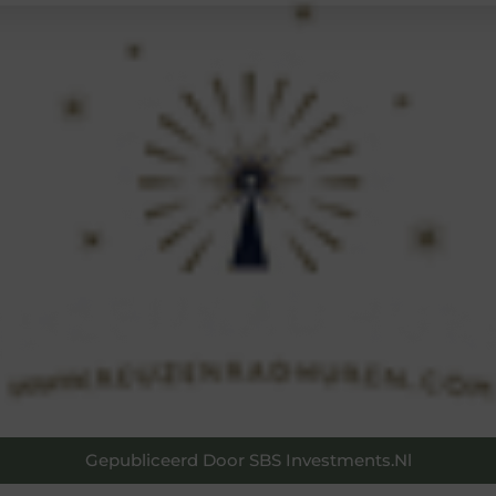
Gepubliceerd Door SBS Investments.nl