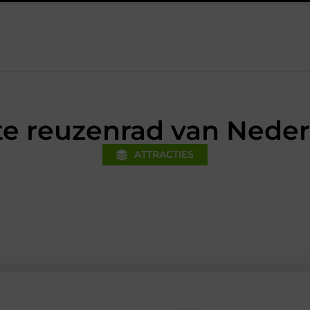
inanciële voorsprong voor jouw mkb-bedrijf met een boekhouder in
e reuzenrad van Nede
ATTRACTIES