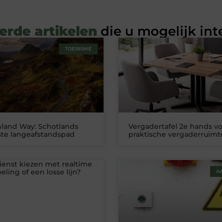
erde artikelen
die u mogelijk int
TOERISME
land Way: Schotlands
Vergadertafel 2e hands v
te langeafstandspad
praktische vergaderruimt
ienst kiezen met realtime
ling of een losse lijn?
A