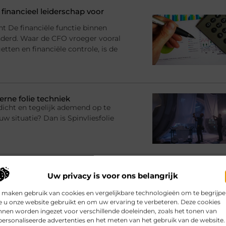
financieel leiderschap voor
nt De financiële functie binnen
anderd. Waar de CFO vroeger vooral
tten en financiële controle, is de
erne folie techniek
dicht en tegelijk ademend op te
uw situatie? Dan is Spinvliesfolie
rijf met een boekhouder in
Uw privacy is voor ons belangrijk
en, betere keuzes maken en grip
 maken gebruik van cookies en vergelijkbare technologieën om te begrijp
at financiële administratie vooral
 u onze website gebruikt en om uw ervaring te verbeteren. Deze cookies
et worden gedaan. De jaarrekening
nen worden ingezet voor verschillende doeleinden, zoals het tonen van
ersonaliseerde advertenties en het meten van het gebruik van de website.