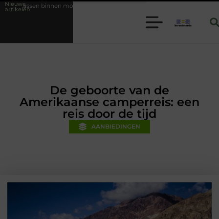
Nieuwe
oderne folie techniek
Financiële voorsprong voor jouw mkb-bedrijf 
artikelen
De geboorte van de
Amerikaanse camperreis: een
reis door de tijd
AANBIEDINGEN