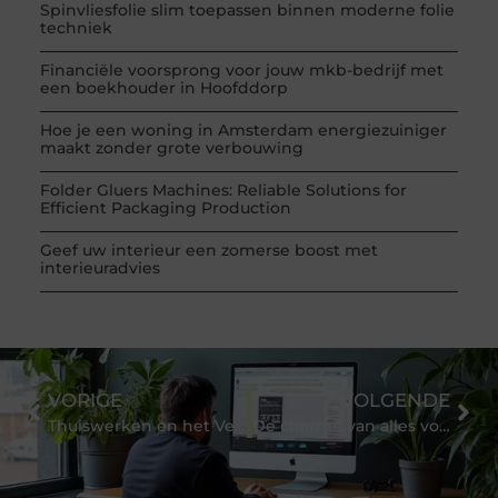
Spinvliesfolie slim toepassen binnen moderne folie
techniek
Financiële voorsprong voor jouw mkb-bedrijf met
een boekhouder in Hoofddorp
Hoe je een woning in Amsterdam energiezuiniger
maakt zonder grote verbouwing
Folder Gluers Machines: Reliable Solutions for
Efficient Packaging Production
Geef uw interieur een zomerse boost met
interieuradvies
VORIGE
VOLGENDE
Thuiswerken en het Verlangen naar een Tuinkantoor nabij Nijmegen
De charme van alles voor buiten overnachten