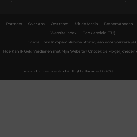
Partners
Over ons
Ons team
Uit de Media
Beroemdheden
Website index
Cookiebeleid (EU)
Goede Links Inkopen: Slimme Strategieën voor Sterkere SE
Hoe Kan Ik Geld Verdienen met Mijn Website? Ontdek de Mogelijkheden 
www.sbsinvestments.nl.
All Rights Reserved © 2025