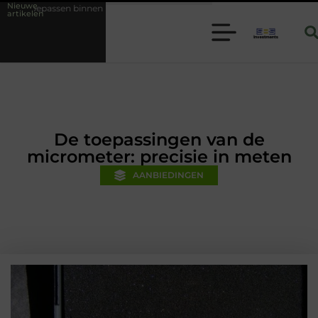
Nieuwe
n moderne folie techniek
Financiële voorsprong voor jouw mkb-bedri
artikelen
De toepassingen van de
micrometer: precisie in meten
AANBIEDINGEN