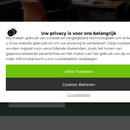
Uw privacy is voor ons belangrijk
Bekijk meer informatie over
Wij maken gebruik van cookies en vergelijkbare technologieën om te b
Sbsinvestments.nl
u onze website gebruikt en om uw ervaring te verbeteren. Deze cooki
worden ingezet voor verschillende doeleinden, zoals het tonen van
Sbsinvestments.nl is dé plek voor algemene blogs over
gepersonaliseerde advertenties en het meten van het gebruik van de we
meer informatie kunt u ons cookiebeleid raadplegen.
diverse onderwerpen. Of je nu op zoek bent naar
inspiratie, je kennis wilt delen of een samenwerking
wilt starten, bij ons ben je op de juiste plaats. Heb je
Alles Toestaan
interesse om zelf te bloggen? Neem dan contact met
ons op en sluit je aan bij onze community.
Cookies Beheren
Cookiebeleid
Over ons
Ons team