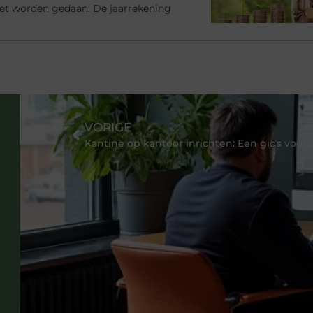
et worden gedaan. De jaarrekening
VORIGE
Kantine op kantoor inrichten: Een gids voor werkgevers en werk