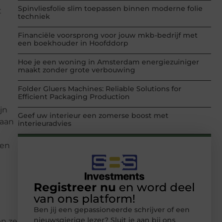
Spinvliesfolie slim toepassen binnen moderne folie
t
techniek
Financiële voorsprong voor jouw mkb-bedrijf met
een boekhouder in Hoofddorp
Hoe je een woning in Amsterdam energiezuiniger
maakt zonder grote verbouwing
Folder Gluers Machines: Reliable Solutions for
Efficient Packaging Production
jn
Geef uw interieur een zomerse boost met
 aan
interieuradvies
 en
Registreer nu
en word deel
van ons platform!
Ben jij een gepassioneerde schrijver of een
nieuwsgierige lezer? Sluit je aan bij ons
en ze