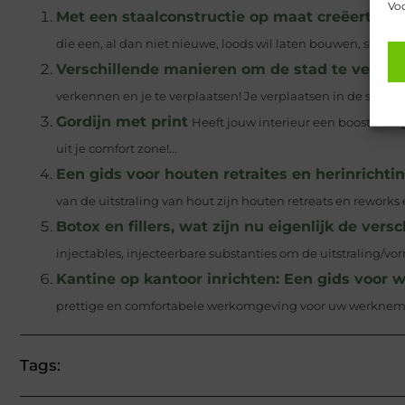
Voo
Met een staalconstructie op maat creëert u 
die een, al dan niet nieuwe, loods wil laten bouwen, staat a
Verschillende manieren om de stad te verkenn
verkennen en je te verplaatsen! Je verplaatsen in de stad kan
Gordijn met print
Heeft jouw interieur een boost nodi
uit je comfort zone!...
Een gids voor houten retraites en herinrichti
van de uitstraling van hout zijn houten retreats en rework
Botox en fillers, wat zijn nu eigenlijk de versc
injectables, injecteerbare substanties om de uitstraling/v
Kantine op kantoor inrichten: Een gids voor
prettige en comfortabele werkomgeving voor uw werknemers
Tags: