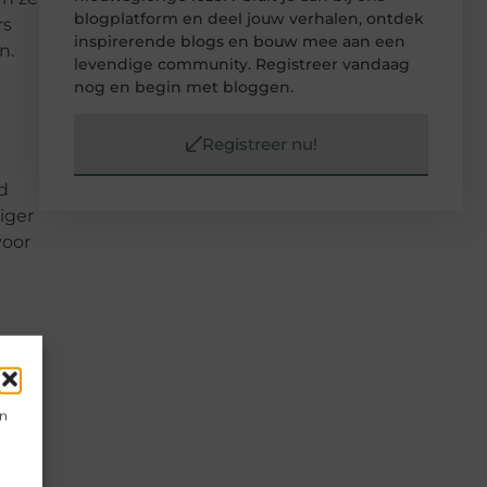
blogplatform en deel jouw verhalen, ontdek
rs
inspirerende blogs en bouw mee aan een
n.
levendige community. Registreer vandaag
nog en begin met bloggen.
Registreer nu!
ld
iger
voor
en