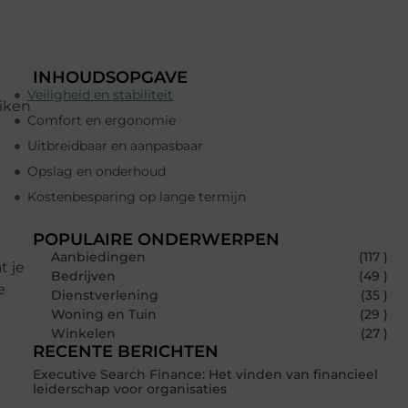
INHOUDSOPGAVE
Veiligheid en stabiliteit
uiken
Comfort en ergonomie
Uitbreidbaar en aanpasbaar
Opslag en onderhoud
Kostenbesparing op lange termijn
POPULAIRE ONDERWERPEN
Aanbiedingen
(117 )
t je
Bedrijven
(49 )
e
Dienstverlening
(35 )
Woning en Tuin
(29 )
Winkelen
(27 )
RECENTE BERICHTEN
Executive Search Finance: Het vinden van financieel
leiderschap voor organisaties