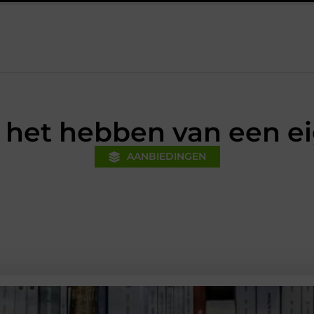
nanciële voorsprong voor jouw mkb-bedrijf met een boekhouder in 
 het hebben van een e
AANBIEDINGEN