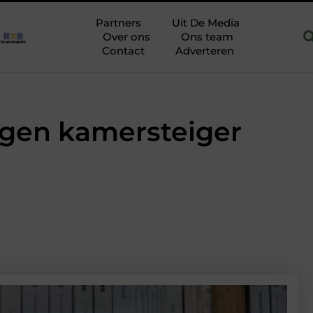
Hoofddorp
Hoe je een woning in Amsterdam energiezuiniger m
Partners
Uit De Media
Over ons
Ons team
Contact
Adverteren
igen kamersteiger