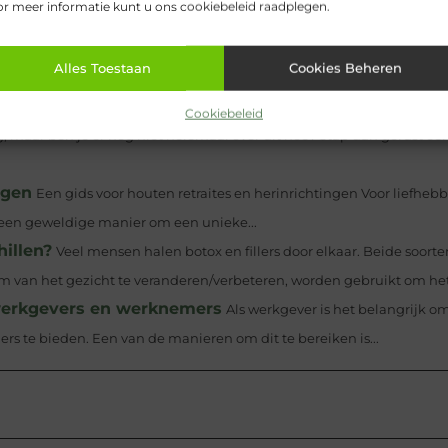
r meer informatie kunt u ons cookiebeleid raadplegen.
een loods met een onderhoudsarm karakter
Een onderne
an de vooravond van een flinke investering. Gezien het feit dat u...
Alles Toestaan
Cookies Beheren
en en je te verplaatsen!
Verschillende manieren om de stad
 een uitdaging zijn, vooral als je geen auto...
Cookiebeleid
g, maar ben je er nog niet helemaal over uit hoe? Stap dan gerust ee
ngen
Een gids voor houten retraites en herinrichtingen Voor liefhebb
s een geweldige manier om een unieke...
hillen?
Veel mensen halen botox en fillers door elkaar. Beide soorte
orm van het gezicht te veranderen/verbeteren, worden gebruikt om het.
 werkgevers en werknemers
Als werkgever is het belangrijk o
 te bieden. Een van de manieren om dit te bereiken is...