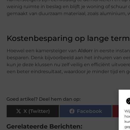
weinig ruimte in beslag en blijft je woning of schuur
gemaakt van duurzaam materiaal, zoals aluminium, 
Kostenbesparing op lange term
Hoewel een kamersteiger van
Aldorr
in eerste instan
besparen. Denk bijvoorbeeld aan het inhuren van ee
kun je deze klussen nu zelf veilig en efficiënt uitv
een beter eindresultaat, waardoor je minder tijd en g
Goed artikel? Deel hem dan op:
X (Twitter)
Facebook
Wij
hoe
kun
Gerelateerde Berichten:
gep