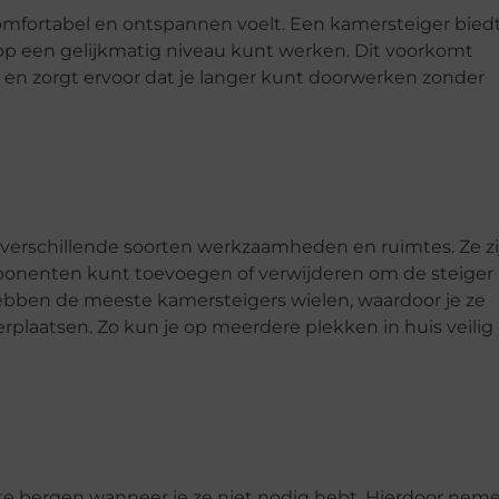
 comfortabel en ontspannen voelt. Een kamersteiger bied
op een gelijkmatig niveau kunt werken. Dit voorkomt
 en zorgt ervoor dat je langer kunt doorwerken zonder
verschillende soorten werkzaamheden en ruimtes. Ze zi
onenten kunt toevoegen of verwijderen om de steiger
ebben de meeste kamersteigers wielen, waardoor je ze
plaatsen. Zo kun je op meerdere plekken in huis veilig
e bergen wanneer je ze niet nodig hebt. Hierdoor nem