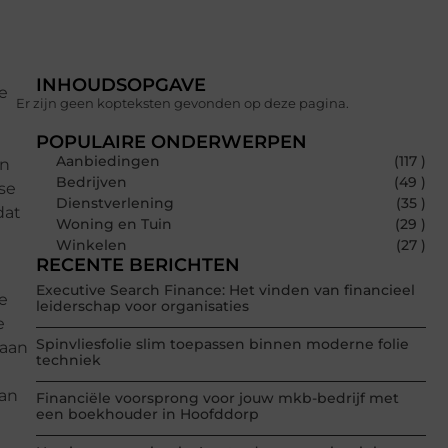
INHOUDSOPGAVE
ze
Er zijn geen kopteksten gevonden op deze pagina.
POPULAIRE ONDERWERPEN
Aanbiedingen
(117 )
en
Bedrijven
(49 )
se
Dienstverlening
(35 )
dat
Woning en Tuin
(29 )
Winkelen
(27 )
RECENTE BERICHTEN
Executive Search Finance: Het vinden van financieel
re
leiderschap voor organisaties
e
Spinvliesfolie slim toepassen binnen moderne folie
 aan
techniek
van
Financiële voorsprong voor jouw mkb-bedrijf met
een boekhouder in Hoofddorp