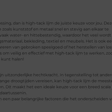
ossing, dan is high-tack lijm de juiste keuze voor jou. De
 zoals kunststof en metaal snel en stevig aan elkaar te
s vaak water- en hittebestendig, waardoor het veel wordt
gsmateriaal, bekleding, textiel en meubels. Het is ook e
areren van gebroken speelgoed of het herstellen van los
s om veilig en effectief met high-tack lijm te werken, zo
m kunt halen!
jn uitzonderlijke hechtkracht. In tegenstelling tot ande
lange droogtijden vereisen, kan high-tack lijm de meest
n. Dit maakt het een ideale keuze voor een breed scala
 daartussenin.
jn een paar belangrijke factoren die het onderscheiden 