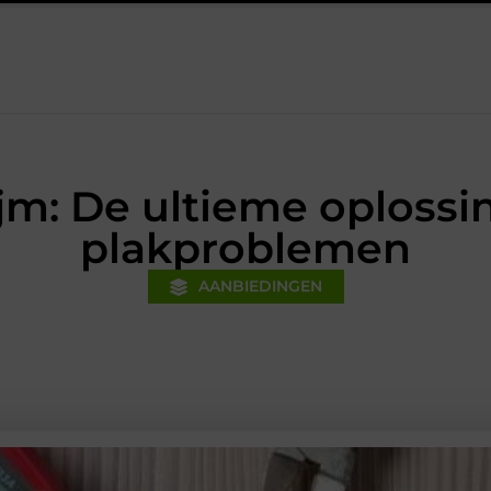
inanciële voorsprong voor jouw mkb-bedrijf met een boekhouder in
ijm: De ultieme oplossi
plakproblemen
AANBIEDINGEN