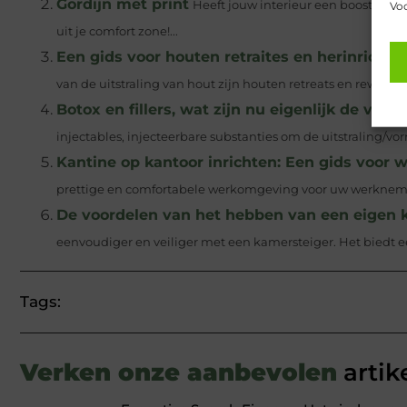
Gordijn met print
Heeft jouw interieur een boost nodi
Voo
uit je comfort zone!...
Een gids voor houten retraites en herinrichti
van de uitstraling van hout zijn houten retreats en rework
Botox en fillers, wat zijn nu eigenlijk de versc
injectables, injecteerbare substanties om de uitstraling/v
Kantine op kantoor inrichten: Een gids voor
prettige en comfortabele werkomgeving voor uw werknemers
De voordelen van het hebben van een eigen 
eenvoudiger en veiliger met een kamersteiger. Het biedt ee
Tags:
Verken onze aanbevolen
artik