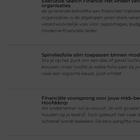
Executive Search Finance: Het vinden van 
organisaties
de groeiende behoefte aan financieel toptale
organisaties is de afgelopen jaren sterk ver
verantwoordelijk was voor rapportages, budge
moderne financiële leider
Spinvliesfolie slim toepassen binnen mod
Sta je op het punt om een dak of gevel lucht
bouwen, maar twijfel je welke folie past bij jo
vaak een logische keuze, juist omdat
Financiële voorsprong voor jouw mkb-bed
Hoofddorp
Als ondernemer wil je vooruit. Je wilt groei
houden op je bedrijf. Toch gebeurt het vaak d
achteraf wordt bekeken. De btw-aangifte mo