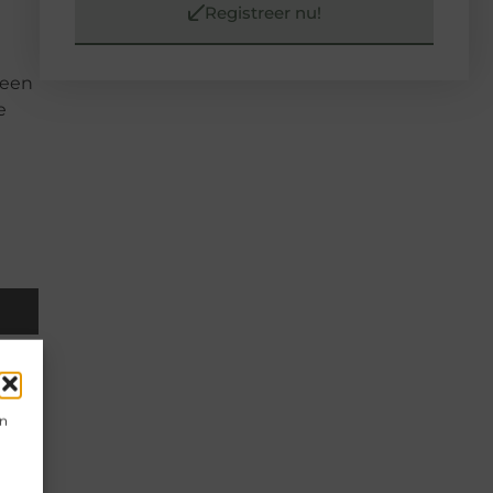
Registreer nu!
 een
e
t?
en
 in