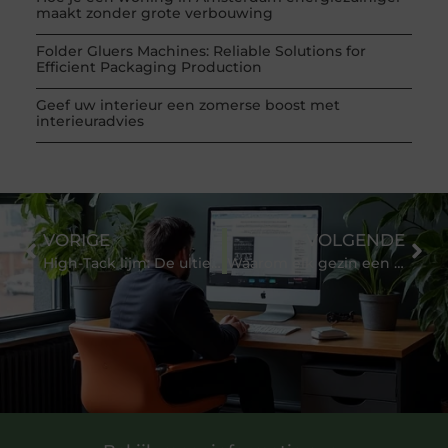
maakt zonder grote verbouwing
Folder Gluers Machines: Reliable Solutions for
Efficient Packaging Production
Geef uw interieur een zomerse boost met
interieuradvies
VORIGE
VOLGENDE
High-Tack lijm: De ultieme oplossing voor jouw plakproblemen
Waarom elk gezin een badschuim nodig heeft