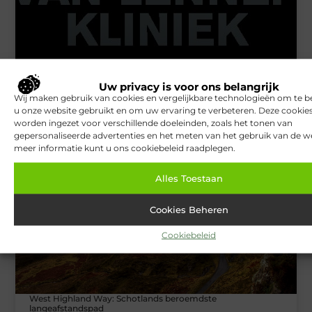
Uw privacy is voor ons belangrijk
Wij maken gebruik van cookies en vergelijkbare technologieën om te b
u onze website gebruikt en om uw ervaring te verbeteren. Deze cooki
Van Lennep Kliniek: Expertise en esthetiek in perfecte balans
worden ingezet voor verschillende doeleinden, zoals het tonen van
gepersonaliseerde advertenties en het meten van het gebruik van de we
meer informatie kunt u ons cookiebeleid raadplegen.
TOERISME
Alles Toestaan
Cookies Beheren
Cookiebeleid
West Highland Way: Schotlands beroemdste
langeafstandspad