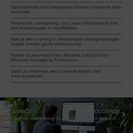
Spinvliesfolie slim toepassen binnen moderne folie
techniek
Financiële voorsprong voor jouw mkb-bedrijf met
een boekhouder in Hoofddorp
Hoe je een woning in Amsterdam energiezuiniger
maakt zonder grote verbouwing
Folder Gluers Machines: Reliable Solutions for
Efficient Packaging Production
Geef uw interieur een zomerse boost met
interieuradvies
VORIGE
VOLGENDE
Laat de verpakking van je cadeau ontwerpen door professionals
Hoe beleggen in goud verschilt van andere strategieën