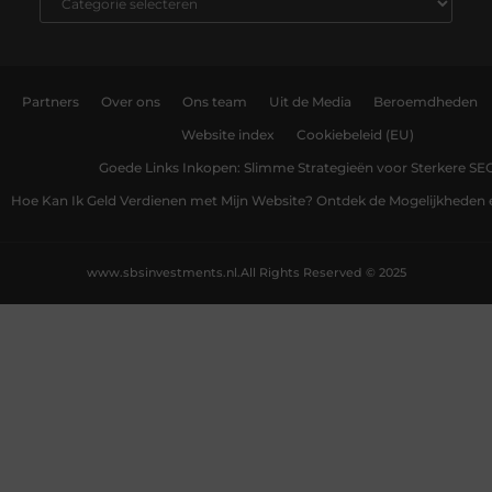
Partners
Over ons
Ons team
Uit de Media
Beroemdheden
Website index
Cookiebeleid (EU)
Goede Links Inkopen: Slimme Strategieën voor Sterkere SE
Hoe Kan Ik Geld Verdienen met Mijn Website? Ontdek de Mogelijkheden 
www.sbsinvestments.nl.
All Rights Reserved © 2025