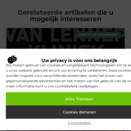
Gerelateerde artikelen
die u
mogelijk interesseren
BEAUTY EN VERZORGING
Uw privacy is voor ons belangrijk
Wij maken gebruik van cookies en vergelijkbare technologieën om te b
u onze website gebruikt en om uw ervaring te verbeteren. Deze cooki
worden ingezet voor verschillende doeleinden, zoals het tonen van
gepersonaliseerde advertenties en het meten van het gebruik van de we
meer informatie kunt u ons cookiebeleid raadplegen.
Van Lennep Kliniek: Expertise en esthetiek in perfecte balans
Alles Toestaan
TOERISME
Cookies Beheren
Cookiebeleid