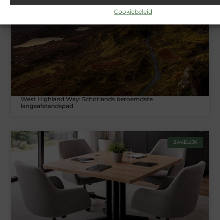
TOERISME
Cookiebeleid
West Highland Way: Schotlands beroemdste
langeafstandspad
ZAKELIJK