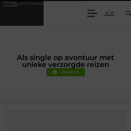
Nieuwe
passen binnen moderne folie techniek
Financiële voorsprong voor jou
artikelen
Als single op avontuur met
unieke verzorgde reizen
VAKANTIE