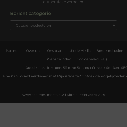
authentieke verhalen.
Bericht categorie
Partners
Over ons
Ons team
Uit de Media
Beroemdheden
Website index
Cookiebeleid (EU)
Goede Links Inkopen: Slimme Strategieën voor Sterkere SE
Hoe Kan Ik Geld Verdienen met Mijn Website? Ontdek de Mogelijkheden 
www.sbsinvestments.nl.
All Rights Reserved © 2025