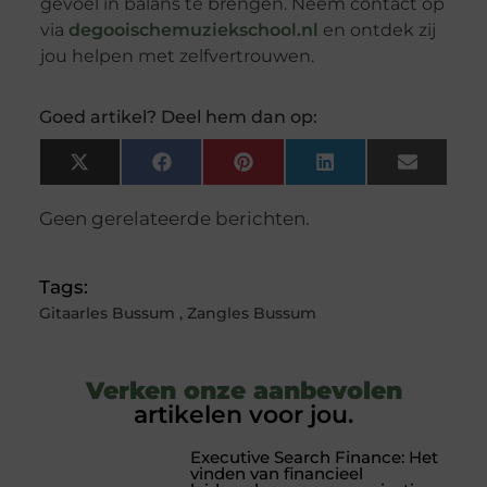
gevoel in balans te brengen. Neem contact op
via
degooischemuziekschool.nl
en ontdek zij
jou helpen met zelfvertrouwen.
Goed artikel? Deel hem dan op:
X
Facebook
Pinterest
LinkedIn
Email
(Twitter)
Geen gerelateerde berichten.
Tags:
Gitaarles Bussum
,
Zangles Bussum
Verken onze aanbevolen
artikelen voor jou.
Executive Search Finance: Het
vinden van financieel