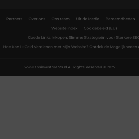
Partners
Over ons
Ons team
Uit de Media
Beroemdheden
Website index
Cookiebeleid (EU)
Goede Links Inkopen: Slimme Strategieën voor Sterkere SE
Hoe Kan Ik Geld Verdienen met Mijn Website? Ontdek de Mogelijkheden 
www.sbsinvestments.nl.
All Rights Reserved © 2025