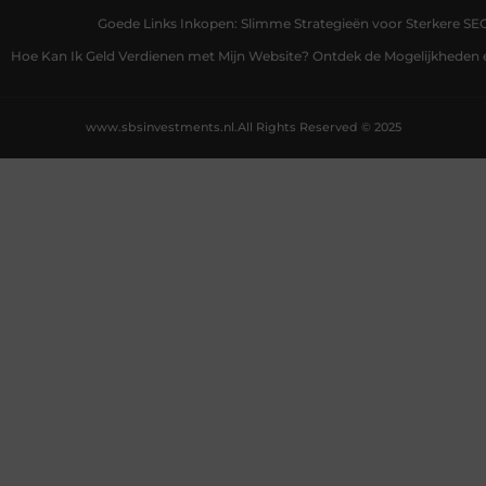
Goede Links Inkopen: Slimme Strategieën voor Sterkere SE
Hoe Kan Ik Geld Verdienen met Mijn Website? Ontdek de Mogelijkheden 
www.sbsinvestments.nl.
All Rights Reserved © 2025