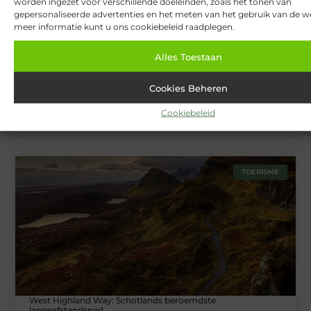
worden ingezet voor verschillende doeleinden, zoals het tonen van
gepersonaliseerde advertenties en het meten van het gebruik van de we
meer informatie kunt u ons cookiebeleid raadplegen.
Alles Toestaan
Cookies Beheren
Cookiebeleid
Van Lennep Kliniek: Expertise en esthetiek in perfecte balans
TOERISME
West Highland Way: Schotlands beroemdste
langeafstandspad